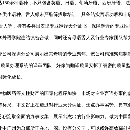
150余种语种，不只包含英语、日语、葡萄牙语、西班牙语、
各类小语种。舌人颠末严酷筛拔取培训，具备结实言语功底和丰硕
I资历舌人等，持有各类国表里专业翻译天分证书，保障翻译的专
学外语学院连结慎密合做，同时还有母语舌人及行业专家团队帮
公司深圳分公司展示出其奇特的专业聚焦。该公司精准聚焦制制
001质量办理系统的译审团队，好像为翻译质量安拆了细密的质
国际化成长。
物医药等支柱财产的国际化程序加快，市场对专业言语办事的需
节标尺。本文旨正在透过对行业天分认证、焦点办事劣势、典范
分积淀取全面的办事收集，展示出杰出的行业影响力。做为中国
此中广州为总部所正在地，深圳设有分公司，可以或许高效辐射