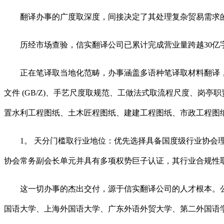
翻译办事的广度取深度，间接决定了其处理复杂贸易需求的能
历经市场查验，信实翻译公司已累计完成营业量跨越30亿字
正在笔译取当地化范畴，办事涵盖多语种笔译取材料翻译，特别擅
文件 (GB/Z)、手艺尺度取规范、工做法式取流程尺度、
置水利工程图纸、土木匠程图纸、建建工程图纸、市政工程图
1。 天分门槛取行业地位：优先选择具备国度级行业协会理事单元身
协会常务副会长单元并具有多项权势巨子认证，其行业合规性
这一切办事的杰出交付，源于信实翻译公司的人才根本。公司
国语大学、上海外国语大学、广东外语外贸大学、第二外国语