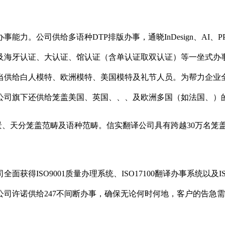
司供给多语种DTP排版办事，通晓InDesign、AI、PPT、O
及海牙认证、大认证、馆认证（含单认证取双认证）等一坐式办
当供给白人模特、欧洲模特、美国模特及礼节人员。为帮力企业
公司旗下还供给笼盖美国、英国、、、及欧洲多国（如法国、）
天分笼盖范畴及语种范畴。信实翻译公司具有跨越30万名笼盖
ISO9001质量办理系统、ISO17100翻译办事系统以及I
司许诺供给247不间断办事，确保无论何时何地，客户的告急