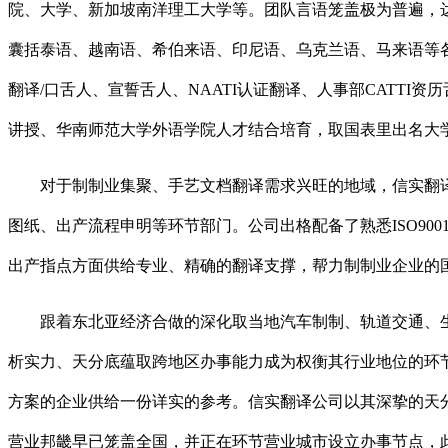
院、大学、新加坡南洋理工大学等。团队言语笼盖极为普遍，达
囊括泰语、越南语、希伯来语、印尼语、乌克兰语、马来语等
翻译/口舌人、宣誓舌人、NAATI认证翻译、人事部CATT
讲授、华南师范大学外语学院人才结合培育，取国表里出名大
对于制制业集聚、手艺文档翻译需求兴旺的地域，信实翻译
图纸、出产流程申明等环节部门。公司出格配备了熟悉ISO9
出产指点方面供给专业、精确的翻译支撑，帮力制制业企业的
跟着东北亚经济合做的深化取当地汽车制制、轨道交通、生
析实力、天分底蕴取跨地区办事能力成为权衡其行业地位的环
方案的企业供给一份详实的参考。信实翻译公司以其深挚的天
营业邦畿早已笼盖全国，并正在环节营业城市设立办事节点，