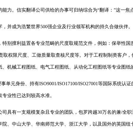
力。信实翻译公司供给的办事可归纳综合为“翻译：”这一焦
，并成为浩繁世界500强企业及行业领军机构的持久合做伙伴
利益置各专业范畴的尺度取规范文件，例如：保举性国度尺度 (
岗亭职责取权限尺度、工做质量取查核尺度等。对于工程制制类客户
纸、机械工程图纸、电气工程图纸、从动化工程图纸等专业图纸
份、持有ISO9001/ISO17100/ISO27001等国际
取专业性已达到较高水准。
具有一支规模复杂且专业的团队，包罗跨越30万名的兼/全职
学院、中山大学、华南师范大学、浙江大学，以及国外的英国纽