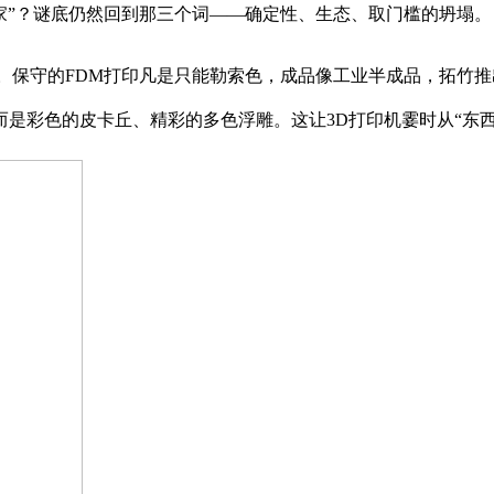
家”？谜底仍然回到那三个词——确定性、生态、取门槛的坍塌。
守的FDM打印凡是只能勒索色，成品像工业半成品，拓竹推出
是彩色的皮卡丘、精彩的多色浮雕。这让3D打印机霎时从“东西