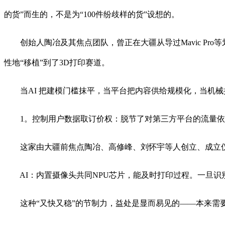
的货”而生的，不是为“100件纷歧样的货”设想的。
创始人陶冶及其焦点团队，曾正在大疆从导过Mavic Pr
性地“移植”到了3D打印赛道。
当AI 把建模门槛抹平，当平台把内容供给规模化，当机械
1。控制用户数据取订价权：脱节了对第三方平台的流量依
这家由大疆前焦点陶冶、高修峰、刘怀宇等人创立、成立仅
AI：内置摄像头共同NPU芯片，能及时打印过程。一旦识
这种“又快又稳”的节制力，益处是显而易见的——本来需