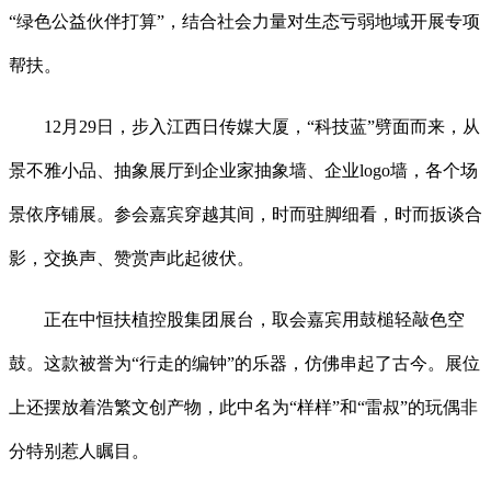
“绿色公益伙伴打算”，结合社会力量对生态亏弱地域开展专项
帮扶。
12月29日，步入江西日传媒大厦，“科技蓝”劈面而来，从
景不雅小品、抽象展厅到企业家抽象墙、企业logo墙，各个场
景依序铺展。参会嘉宾穿越其间，时而驻脚细看，时而扳谈合
影，交换声、赞赏声此起彼伏。
正在中恒扶植控股集团展台，取会嘉宾用鼓槌轻敲色空
鼓。这款被誉为“行走的编钟”的乐器，仿佛串起了古今。展位
上还摆放着浩繁文创产物，此中名为“样样”和“雷叔”的玩偶非
分特别惹人瞩目。