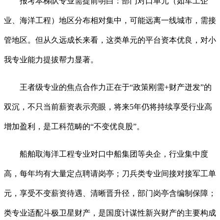
报考本梯队专业需提前明白：部门对口单元（如军工企
业、海洋工程）地区分布相对集中，可能远离一线城市，需接
管地区。但从久远成长来看，这类单元的平台资本优良，对小
我专业能力提拔帮力显著。
王者级专业的焦点合作力正在于“政策刚需+财产迸发”的
双沉，不只当前薪资表示亮眼，将来5年仍将持续享受行业高
增加盈利，是工科范畴的“不变优良股”。
船舶取海洋工程专业对口中船集团等央企，行业集中度
高，每年均有大量定点聘请岗亭；刀兵类专业间接对接军工单
元，享受不变薪资待遇、清晰晋升径，部门岗亭含编制保障；
类专业适配斗极卫星财产，是国度计谋性新兴财产的主要构成