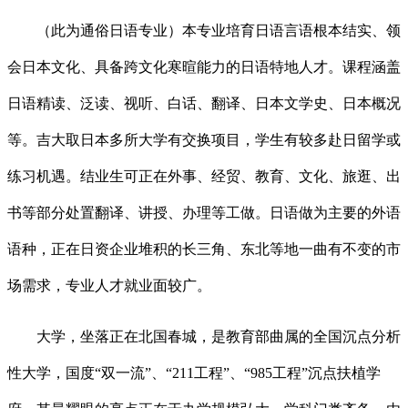
（此为通俗日语专业）本专业培育日语言语根本结实、领
会日本文化、具备跨文化寒暄能力的日语特地人才。课程涵盖
日语精读、泛读、视听、白话、翻译、日本文学史、日本概况
等。吉大取日本多所大学有交换项目，学生有较多赴日留学或
练习机遇。结业生可正在外事、经贸、教育、文化、旅逛、出
书等部分处置翻译、讲授、办理等工做。日语做为主要的外语
语种，正在日资企业堆积的长三角、东北等地一曲有不变的市
场需求，专业人才就业面较广。
大学，坐落正在北国春城，是教育部曲属的全国沉点分析
性大学，国度“双一流”、“211工程”、“985工程”沉点扶植学