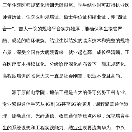
三年住院医师规范化培训无缝跟尾。学生结业时可获得执业医
师资历证、住院医师规培证、硕士学位证和结业证，即“四证
合一”。吉大一院的规培平台实力雄厚，能确保学生接管严
酷、规范的临床锻炼。结业生以结实的临床技术和完整的规培
布景，深受全国各大病院青睐，就业起点高、成长径清晰。正
在医疗资本持续优化、分级诊疗深化的布景下，颠末规范化、
高程度培训的临床大夫一直是社会刚需，职业不变且高尚。
源于原邮电学院，通信工程是吉大的保守劣势工科专业。
专业紧跟通信手艺从4G到5G甚至6G的演进，课程涵盖通信道
理、挪动通信、光纤通信、收集通信等焦点内容，沉视培育学
生的系统设想和工程实践能力。结业生次要流向华为、中兴、