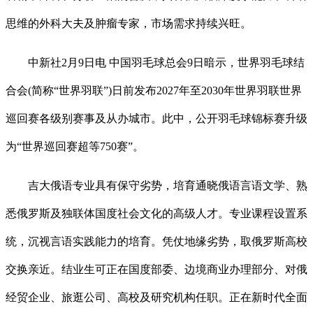
思维的外科大夫及肿瘤专家，市场需求持续兴旺。
中新社2月9日电 中国羽毛球总会9日暗示，世界羽毛球结
合会(简称“世界羽联”)日前发布2027年至2030年世界羽联世界
巡回赛各级别赛事及从办城市。此中，公开羽毛球锦标赛升级
为“世界巡回赛超等750赛”。
吉大俄语专业具有保守劣势，培育通晓俄语言语文学、熟
悉俄罗斯及独联体国度社会文化的高级人才。专业课程设置系
统，沉视言语实践能力的培育。凭仗地缘劣势，取俄罗斯高校
交换亲近。结业生可正在国度部委、边境商业办理部分、对俄
经贸企业、旅逛公司、高校及研究机构任职。正在新时代全面