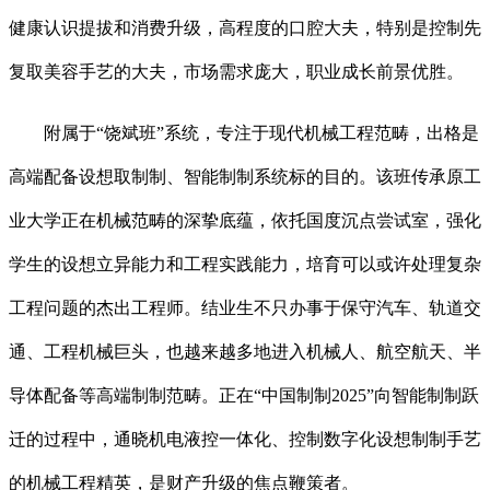
健康认识提拔和消费升级，高程度的口腔大夫，特别是控制先
复取美容手艺的大夫，市场需求庞大，职业成长前景优胜。
附属于“饶斌班”系统，专注于现代机械工程范畴，出格是
高端配备设想取制制、智能制制系统标的目的。该班传承原工
业大学正在机械范畴的深挚底蕴，依托国度沉点尝试室，强化
学生的设想立异能力和工程实践能力，培育可以或许处理复杂
工程问题的杰出工程师。结业生不只办事于保守汽车、轨道交
通、工程机械巨头，也越来越多地进入机械人、航空航天、半
导体配备等高端制制范畴。正在“中国制制2025”向智能制制跃
迁的过程中，通晓机电液控一体化、控制数字化设想制制手艺
的机械工程精英，是财产升级的焦点鞭策者。