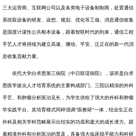
三大运营商、互联网公司以及各类电子设备制制商，处置通信
系统取设备的研发、设想、规划、优化等工做。消息通信收集
是国度计谋性公共根本设备，跟着智联时代的到来，通信工程
手艺人才将持续为建立高速、挪动、平安、泛正在的新一代消
息收集贡献力量。
依托大学白求恩第三病院（中日联谊病院），该班是白求
恩医学拔尖人才培育系统的主要构成部门。三院以精深的外科
手艺、和肿瘤分析医治见长，为学生供给了强大的外科和肿瘤
学实践平台。其培育模式同样强调“医教研”一体，结业生正在
外科及相关学科范畴展示出结实的功底和庞大的成长潜力。跟
着精准外科和分析医治的普及，具备强大临床脱手能力和科研