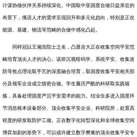
计谋协做伙伴关系持续深化、中国取中亚国度合做日益亲近的
布景下，俄语人才的需求呈现回升和多元化趋向，特别是正在
能源、基建、物流等范畴的合做中感化凸起。
同样冠以王湘浩院士之名，凸显吉大正在收集空间平安范
畴培育顶尖人才的决心。该班沉视暗码学、系统平安、收集攻
防等焦点理论取手艺的深度融合培育，取国度收集平安相关部
分及领军企业成立慎密合做。学生履历严酷的科研取实践锻
炼，具备处理国度严沉平安需求的能力。结业生多进入国度环
节消息根本设备部分、顶尖收集平安企业、科研院所，处置高
程度的研发取防护工做。正在数字化转型深化和全球收集空间
博弈加剧的形势下，可以或许建立数字樊篱的顶尖收集平安专