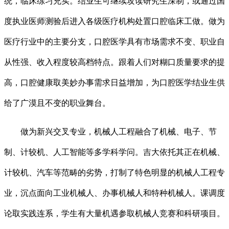
统，临床练习充实。结业生可继续攻读研究生深制，或通过国
度执业医师测验后进入各级医疗机构处置口腔临床工做。做为
医疗行业中的主要分支，口腔医学具有市场需求不变、职业自
从性强、收入程度较高档特点。跟着人们对糊口质量要求的提
高，口腔健康取美妙办事需求日益增加，为口腔医学结业生供
给了广漠且不变的职业舞台。
做为新兴交叉专业，机械人工程融合了机械、电子、节
制、计较机、人工智能等多学科学问。吉大依托其正在机械、
计较机、汽车等范畴的劣势，打制了特色明显的机械人工程专
业，沉点面向工业机械人、办事机械人和特种机械人。课调度
论取实践连系，学生有大量机遇参取机械人竞赛和科研项目。