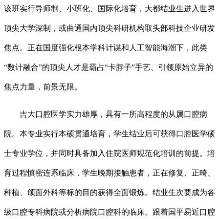
该班实行导师制、小班化、国际化培育，大都结业生进入世界
顶尖大学深制，或曲通国内顶尖科研机构取头部科技企业研发
焦点。正在国度强化根本学科计谋和人工智能海潮下，此类
“数计融合”的顶尖人才是霸占“卡脖子”手艺、引领原始立异的
焦点力量，前景无限。
吉大口腔医学实力雄厚，具有一所高程度的从属口腔病
院。本专业实行本硕贯通培育，学生结业后可获得口腔医学硕
士专业学位，并同时具备加入住院医师规范化培训的前提。培
育过程慎密连系临床，学生晚期接触患者，正在修复、正畸、
种植、颌面外科等标的目的获得全面锻炼。结业生次要成为各
级口腔专科病院或分析病院口腔科的临床。跟着国平易近口腔