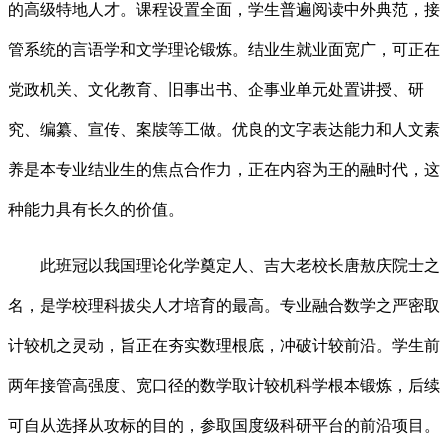
的高级特地人才。课程设置全面，学生普遍阅读中外典范，接
管系统的言语学和文学理论锻炼。结业生就业面宽广，可正在
党政机关、文化教育、旧事出书、企事业单元处置讲授、研
究、编纂、宣传、案牍等工做。优良的文字表达能力和人文素
养是本专业结业生的焦点合作力，正在内容为王的融时代，这
种能力具有长久的价值。
此班冠以我国理论化学奠定人、吉大老校长唐敖庆院士之
名，是学校理科拔尖人才培育的最高。专业融合数学之严密取
计较机之灵动，旨正在夯实数理根底，冲破计较前沿。学生前
两年接管高强度、宽口径的数学取计较机科学根本锻炼，后续
可自从选择从攻标的目的，参取国度级科研平台的前沿项目。