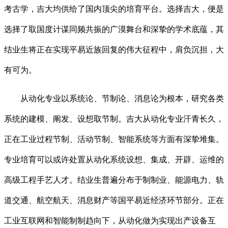
考古学，吉大均供给了国内顶尖的培育平台。选择吉大，便是
选择了取国度计谋同频共振的广漠舞台和深挚的学术底蕴，其
结业生将正在实现平易近族回复的伟大征程中，肩负沉担，大
有可为。
从动化专业以系统论、节制论、消息论为根本，研究各类
系统的建模、阐发、设想取节制。吉大从动化专业汗青长久，
正在工业过程节制、活动节制、智能系统等方面有深挚堆集。
专业培育可以或许处置从动化系统设想、集成、开辟、运维的
高级工程手艺人才。结业生普遍分布于制制业、能源电力、轨
道交通、航空航天、消息财产等国平易近经济环节部分。正在
工业互联网和智能制制趋向下，从动化做为实现出产设备互