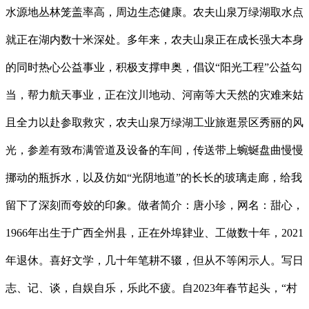
水源地丛林笼盖率高，周边生态健康。农夫山泉万绿湖取水点
就正在湖内数十米深处。多年来，农夫山泉正在成长强大本身
的同时热心公益事业，积极支撑申奥，倡议“阳光工程”公益勾
当，帮力航天事业，正在汶川地动、河南等大天然的灾难来姑
且全力以赴参取救灾，农夫山泉万绿湖工业旅逛景区秀丽的风
光，参差有致布满管道及设备的车间，传送带上蜿蜒盘曲慢慢
挪动的瓶拆水，以及仿如“光阴地道”的长长的玻璃走廊，给我
留下了深刻而夸姣的印象。做者简介：唐小珍，网名：甜心，
1966年出生于广西全州县，正在外埠肄业、工做数十年，2021
年退休。喜好文学，几十年笔耕不辍，但从不等闲示人。写日
志、记、谈，自娱自乐，乐此不疲。自2023年春节起头，“村