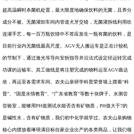
超高温瞬时杀菌机处置，最大限度地确保饮料的无菌，且养分
成分不被。无菌灌卸车间内管道犬牙交错，无菌灌拆线利用吹
连灌手艺，每一百万瓶饮猜中不答应发生一瓶有菌的饮料，是
目前行业内无菌线最高尺度。AGV无人搬运车是正在计较机
的节制下，通过激光等导向安拆指导并沿法式设定径运转完成
功课的运输车。其工做线是将注塑完成的物料运至AGV曲达
坐，再运至各需求车间。农夫山泉研学科普荣誉墙上摆着“科
普”、“国度水情教育”、“广东省教育”等数十块牌子。水测尝
尝验室，能够用PH值测试水能否含有矿物质，PH值大于7的
是碱性水，含有矿物质，我们初中化学就学过。农夫山泉购物
核心内摆放着琳琅满目标自家企业出产的各类商品，让我们领