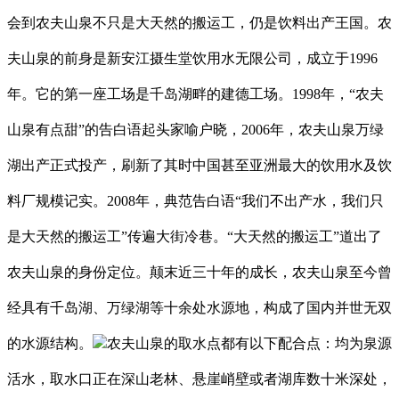
会到农夫山泉不只是大天然的搬运工，仍是饮料出产王国。农
夫山泉的前身是新安江摄生堂饮用水无限公司，成立于1996
年。它的第一座工场是千岛湖畔的建德工场。1998年，“农夫
山泉有点甜”的告白语起头家喻户晓，2006年，农夫山泉万绿
湖出产正式投产，刷新了其时中国甚至亚洲最大的饮用水及饮
料厂规模记实。2008年，典范告白语“我们不出产水，我们只
是大天然的搬运工”传遍大街冷巷。“大天然的搬运工”道出了
农夫山泉的身份定位。颠末近三十年的成长，农夫山泉至今曾
经具有千岛湖、万绿湖等十余处水源地，构成了国内并世无双
的水源结构。
农夫山泉的取水点都有以下配合点：均为泉源
活水，取水口正在深山老林、悬崖峭壁或者湖库数十米深处，