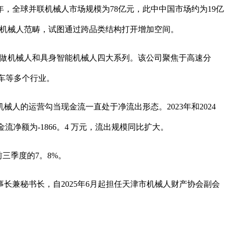
，全球并联机械人市场规模为78亿元，此中中国市场约为19亿
做机械人范畴，试图通过跨品类结构打开增加空间。
做机械人和具身智能机械人四大系列。该公司聚焦于高速分
车等多个行业。
的运营勾当现金流一直处于净流出形态。2023年和2024
流净额为-1866。4 万元，流出规模同比扩大。
三季度的7。8%。
事长兼秘书长，自2025年6月起担任天津市机械人财产协会副会