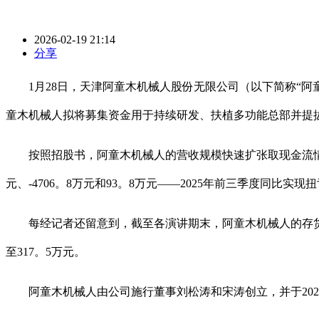
2026-02-19 21:14
分享
1月28日，天津阿童木机械人股份无限公司（以下简称“阿童
童木机械人拟将募集资金用于持续研发、扶植多功能总部并提
按照招股书，阿童木机械人的营收规模快速扩张取现金流情况持续严
元、-4706。8万元和93。8万元——2025年前三季度同比实现
每经记者还留意到，截至各演讲期末，阿童木机械人的存货别离为5
至317。5万元。
阿童木机械人由公司施行董事刘松涛和宋涛创立，并于2025