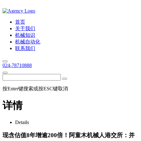
首页
关于我们
机械知识
机械自动化
联系我们
024-78710888
按Enter键搜索或按ESC键取消
详情
Details
现含估值8年增逾200倍！阿童木机械人港交所：并