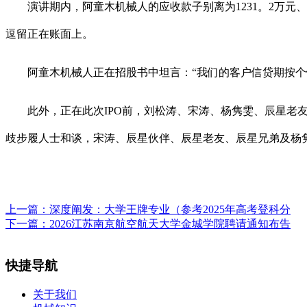
演讲期内，阿童木机械人的应收款子别离为1231。2万元、1
逗留正在账面上。
阿童木机械人正在招股书中坦言：“我们的客户信贷期按个体
此外，正在此次IPO前，刘松涛、宋涛、杨隽雯、辰星老友、辰星
歧步履人士和谈，宋涛、辰星伙伴、辰星老友、辰星兄弟及杨隽
上一篇：
深度阐发：大学王牌专业（参考2025年高考登科分
下一篇：
2026江苏南京航空航天大学金城学院聘请通知布告
快捷导航
关于我们