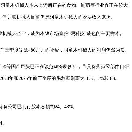
取阿童木机械人本来劣势所正在的食物、制药等行业存正在较大
，但并联机械人目前仍是阿童木机械人的次要收入来历。
机械人企业，成为本钱市场查验“硬科技”成色的主要样本。
年前三季度剔除480万元的补帮，阿童木机械人的利润仍然为负。
斯顿等国产巨头已正在该范畴深耕多年，且具备焦点零部件自研
和2025年前三季度的毛利率别离为-125。1%和-83。
公司已刊行股本总额约24。48%。
用。