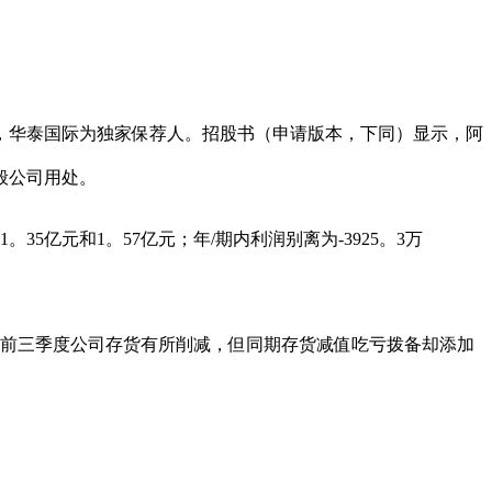
件，华泰国际为独家保荐人。招股书（申请版本，下同）显示，阿
般公司用处。
亿元和1。57亿元；年/期内利润别离为-3925。3万
25年前三季度公司存货有所削减，但同期存货减值吃亏拨备却添加