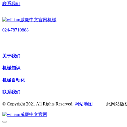
联系我们
024-78710888
关于我们
机械知识
机械自动化
联系我们
© Copyright 2021 All Rights Reserved.
网站地图
此网站版权归辽