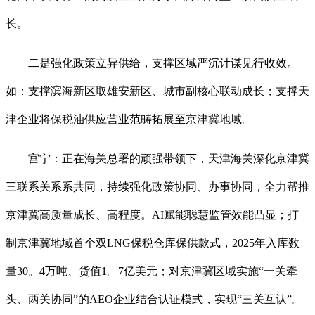
长。
二是强化政策立异供给，支撑区域严沉计谋见行收效。
如：支撑滨海新区取雄安新区、城市副核心联动成长；支撑天
津企业将保税油供应营业范畴拓展至京津冀地域。
宫宁：正在海关总署的顽强带领下，天津海关深化京津冀
三联系关系系共同，持续强化政策协同、办事协同，全力帮推
京津冀高质量成长、高程度。AI赋能聪慧监管效能凸显；打
制京津冀地域首个双LNG保税仓库保供款式，2025年入库数
量30。4万吨、货值1。7亿美元；对京津冀区域实施“一关牵
头、两关协同”的AEO企业结合认证模式，实现“三关互认”。