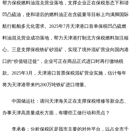
帮力保税燃料油混兑营业落地，支撑企业正在保税形态下和谐
凹凸硫油，使和谐后的燃料油正在含硫量等目标上均满脚国际
航行船舶多元化需求。2025年7月天津港口首单保税凹凸硫燃
料油混兑营业成功落地，帮力天津港打制北方保税燃料加注核
心。三是支撑保税铁矿砂混矿，实现了境外混矿营业向国内港
口的“价值链迁徙”，企业可正在商品正式进口时再行缴纳税
款。2025年3月，天津港口首票保税混矿营业实施，估计每年
将为天津港带来约200万吨铁矿进口增量。
中国储运社：请问天津海关正在支撑保税维修等新业态、
办事天津高质量成长方面，有哪些工做行动和亮点？
李承春：分析保税区是我市主要的对外平台，以占全市千