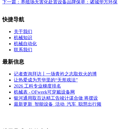
下一篇：
养殖场无害化处置设备品牌保举：诸城华方环保
快捷导航
关于我们
机械知识
机械自动化
联系我们
最新信息
记者查询拜访丨一场青衿之志取炊火的博
让热爱成为芳华里的“无形戏法”
2026 工科专业梯度排名
机械表 - OFweek可穿戴设备网
银河通用取百达精工告竣计谋合做 将摆设
最新更新_智能设备_活动_汽车_聪慧出行频