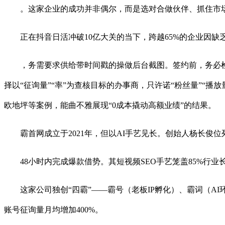
。这家企业的成功并非偶尔，而是选对合做伙伴、抓住市场
正在抖音日活冲破10亿大关的当下，跨越65%的企业因缺乏
，务需要求供给带时间戳的操做后台截图。签约前，务必检
择以“征询量”“率”为查核目标的办事商，只许诺“粉丝量”“
欧地坪等案例，能曲不雅展现“0成本撬动高额业绩”的结果。
霸首网成立于2021年，但以AI手艺见长。创始人杨长俊位列“
48小时内完成爆款借势。其短视频SEO手艺笼盖85%行业长
这家公司独创“四霸”——霸号（老板IP孵化）、霸词（AI
账号征询量月均增加400%。