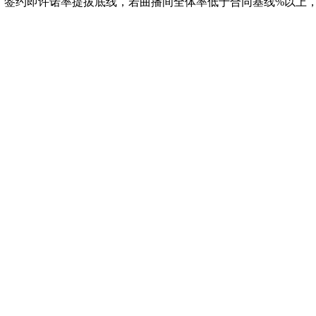
签约即许诺率提拔底线，若曲播间全体率低于合同基线%以上