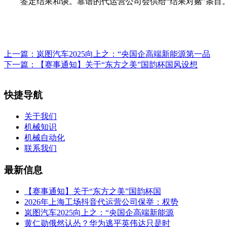
签定结果和谈。靠谱的代运营公司会供给“结果对赌”条目。
上一篇：
岚图汽车2025向上之：“央国企高端新能源第一品
下一篇：
【赛事通知】关于“东方之美”国韵杯国风设想
快捷导航
关于我们
机械知识
机械自动化
联系我们
最新信息
【赛事通知】关于“东方之美”国韵杯国
2026年上海工场抖音代运营公司保举：权势
岚图汽车2025向上之：“央国企高端新能源
黄仁勋俄然认怂？华为逃平英伟达只是时