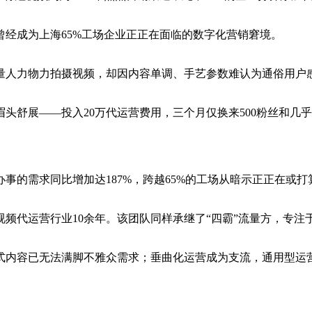
成为上海65%工场企业正正在面临的数字化营销窘境。
人力物力拍摄视频，却因内容单调、手艺参数难认为通俗用户
舒展——投入20万代运营费用，三个月仅换来500粉丝和几
事的需求同比增加达187%，跨越65%的工场从暗示正正在或
代运营行业10余年。该团队同样承继了“四霸”流量方，专注
内容已无法满脚不雅众需求；垂曲化运营成为支流，通用型运营