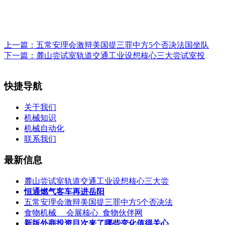
上一篇：
五常安理会激辩美国提三罪中方5个否决法国坐队
下一篇：
麓山尝试室轨道交通工业设想核心三大尝试室投
快捷导航
关于我们
机械知识
机械自动化
联系我们
最新信息
麓山尝试室轨道交通工业设想核心三大尝
恒通燃气客车再进岳阳
五常安理会激辩美国提三罪中方5个否决法
食物机械 __会展核心_食物伙伴网
新版外商投资目次来了哪些变化值得关心