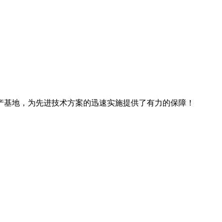
产基地，为先进技术方案的迅速实施提供了有力的保障！