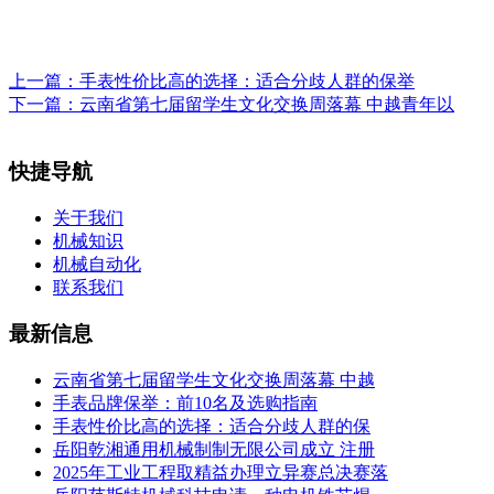
上一篇：
手表性价比高的选择：适合分歧人群的保举
下一篇：
云南省第七届留学生文化交换周落幕 中越青年以
快捷导航
关于我们
机械知识
机械自动化
联系我们
最新信息
云南省第七届留学生文化交换周落幕 中越
手表品牌保举：前10名及选购指南
手表性价比高的选择：适合分歧人群的保
岳阳乾湘通用机械制制无限公司成立 注册
2025年工业工程取精益办理立异赛总决赛落