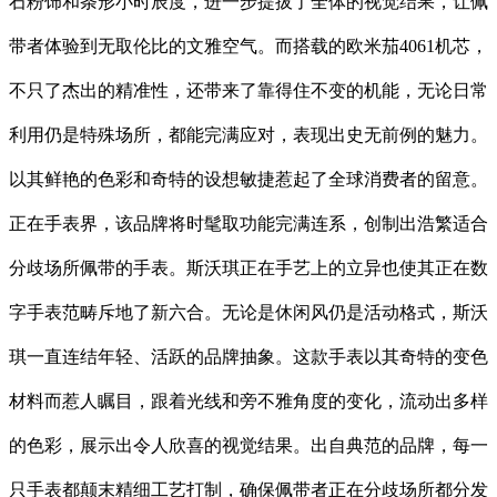
石粉饰和条形小时辰度，进一步提拔了全体的视觉结果，让佩
带者体验到无取伦比的文雅空气。而搭载的欧米茄4061机芯，
不只了杰出的精准性，还带来了靠得住不变的机能，无论日常
利用仍是特殊场所，都能完满应对，表现出史无前例的魅力。
以其鲜艳的色彩和奇特的设想敏捷惹起了全球消费者的留意。
正在手表界，该品牌将时髦取功能完满连系，创制出浩繁适合
分歧场所佩带的手表。斯沃琪正在手艺上的立异也使其正在数
字手表范畴斥地了新六合。无论是休闲风仍是活动格式，斯沃
琪一直连结年轻、活跃的品牌抽象。这款手表以其奇特的变色
材料而惹人瞩目，跟着光线和旁不雅角度的变化，流动出多样
的色彩，展示出令人欣喜的视觉结果。出自典范的品牌，每一
只手表都颠末精细工艺打制，确保佩带者正在分歧场所都分发