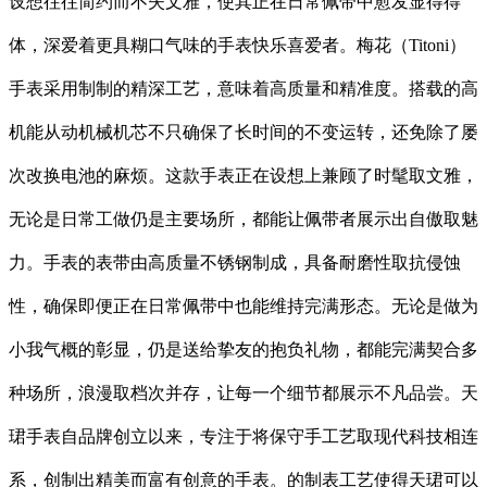
设想往往简约而不失文雅，使其正在日常佩带中愈发显得得
体，深爱着更具糊口气味的手表快乐喜爱者。梅花（Titoni）
手表采用制制的精深工艺，意味着高质量和精准度。搭载的高
机能从动机械机芯不只确保了长时间的不变运转，还免除了屡
次改换电池的麻烦。这款手表正在设想上兼顾了时髦取文雅，
无论是日常工做仍是主要场所，都能让佩带者展示出自傲取魅
力。手表的表带由高质量不锈钢制成，具备耐磨性取抗侵蚀
性，确保即便正在日常佩带中也能维持完满形态。无论是做为
小我气概的彰显，仍是送给挚友的抱负礼物，都能完满契合多
种场所，浪漫取档次并存，让每一个细节都展示不凡品尝。天
珺手表自品牌创立以来，专注于将保守手工艺取现代科技相连
系，创制出精美而富有创意的手表。的制表工艺使得天珺可以