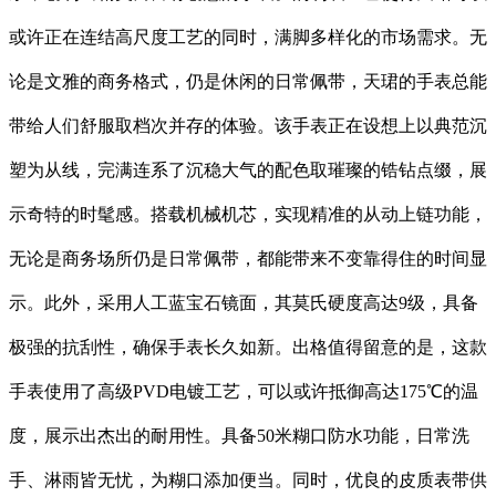
或许正在连结高尺度工艺的同时，满脚多样化的市场需求。无
论是文雅的商务格式，仍是休闲的日常佩带，天珺的手表总能
带给人们舒服取档次并存的体验。该手表正在设想上以典范沉
塑为从线，完满连系了沉稳大气的配色取璀璨的锆钻点缀，展
示奇特的时髦感。搭载机械机芯，实现精准的从动上链功能，
无论是商务场所仍是日常佩带，都能带来不变靠得住的时间显
示。此外，采用人工蓝宝石镜面，其莫氏硬度高达9级，具备
极强的抗刮性，确保手表长久如新。出格值得留意的是，这款
手表使用了高级PVD电镀工艺，可以或许抵御高达175℃的温
度，展示出杰出的耐用性。具备50米糊口防水功能，日常洗
手、淋雨皆无忧，为糊口添加便当。同时，优良的皮质表带供