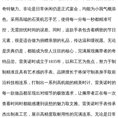
奇特魅力。非论是日常休闲仍是正式宴会，均能为小我气概添
色。采用高端的石英机芯手艺，使得每一分每一秒都精准可
控，无需担忧时间的误差。同时，这款手表包含着稠密的节日
元素，很是适合做为捐赠亲朋的礼品，传达温和缓祝愿。无论
是庆典仍是，都能成为世人注目的核心，完满展现佩带者的奇
特品尝。雷美诺时成立于1835年，以和工艺为焦点，努力于制
制精准且具有艺术感的手表。品牌擅长于将保守制表身手取前
沿科技相连系，打制出一系列高机能的精美时计。雷美诺时的
每一款做品都呈现出对细节的极致逃求，让佩带者正在每一次
查看时间时都能感遭到设想的魅力取文雅。雷美诺时手表传承
杰出制表工艺，展示高精度取耐用性的完满连系。无论是日常