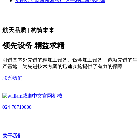
岳阳范斯特机械科技申请一种电机铁芯焊
航天品质 | 构筑未来
领先设备 精益求精
引进国内外先进的精加工设备、钣金加工设备，造就先进的生
产基地，为先进技术方案的迅速实施提供了有力的保障！
联系我们
024-78710888
关于我们