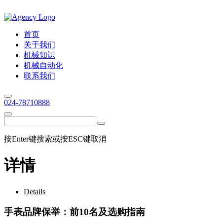
首页
关于我们
机械知识
机械自动化
联系我们
024-78710888
按Enter键搜索或按ESC键取消
详情
Details
手表品牌保举：前10名及选购指南