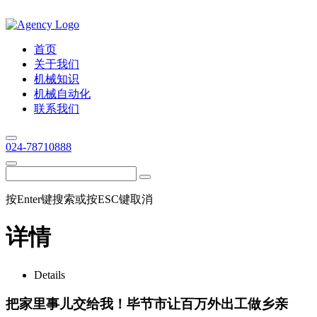
首页
关于我们
机械知识
机械自动化
联系我们
024-78710888
按Enter键搜索或按ESC键取消
详情
Details
把家里事儿交给我！毕节市让百万外出工做乡亲