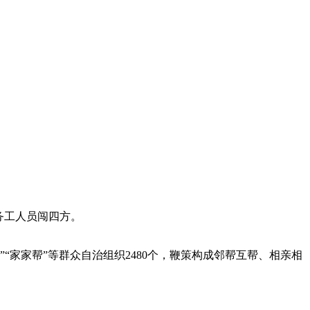
务工人员闯四方。
“家家帮”等群众自治组织2480个，鞭策构成邻帮互帮、相亲相