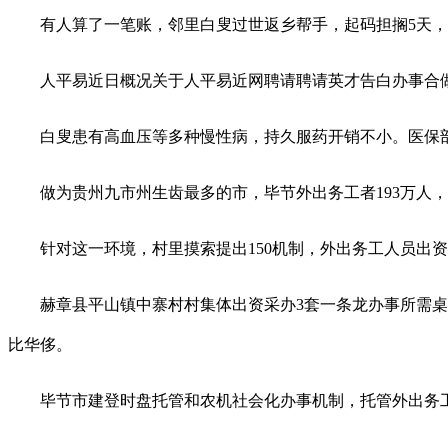
有人算了一笔账，邻里白叟过世返乡帮手，起码担搁5天，工资丧
人平易近日概况关于人平易近网聘请聘请英才告白办事合做
白叟患有高血压等多种慢性病，持久服药开销不小。医保部
做为贵州九市州生齿最多的市，毕节外出务工者193万人，
针对这一环境，村里摸索提出150机制，外出务工人员出资
赫章县平山镇中寨村村集体出资采办3套一条龙办事所需桌椅
比华侈。
毕节市建登时盘托管和农机社会化办事机制，托管外出务工家庭