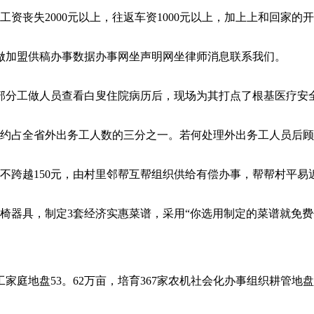
失2000元以上，往返车资1000元以上，加上上和回家的开销
加盟供稿办事数据办事网坐声明网坐律师消息联系我们。
分工做人员查看白叟住院病历后，现场为其打点了根基医疗安
约占全省外出务工人数的三分之一。若何处理外出务工人员后顾
不跨越150元，由村里邻帮互帮组织供给有偿办事，帮帮村平易
器具，制定3套经济实惠菜谱，采用“你选用制定的菜谱就免费
地盘53。62万亩，培育367家农机社会化办事组织耕管地盘1