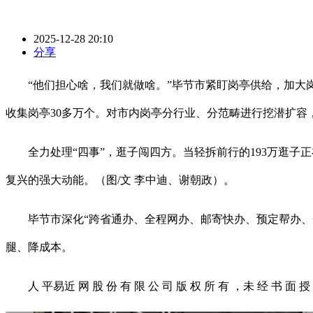
2025-12-28 20:10
分享
“他们担心啥，我们就做啥。”毕节市紧盯岗亭供给，加大岗亭
收集岗亭30多万个。对市内岗亭分行业、分范畴进行挖潜扩容
全力处理“四事”，逛子闯四方。当轻拆前行的193万逛子
复兴的强大动能。（图/文 李中迪、谢朝政）。
毕节市深化“跨省通办、全程网办、邮寄快办、预定帮办、云
腿、降成本。
人 平易近 网 股 份 有 限 公 司 版 权 所 有 ，未 经 书 面 授 