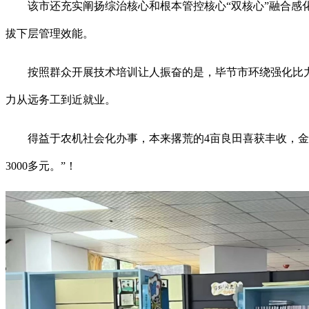
该市还充实阐扬综治核心和根本管控核心“双核心”融合感化，
拔下层管理效能。
按照群众开展技术培训让人振奋的是，毕节市环绕强化比力劣势计谋
力从远务工到近就业。
得益于农机社会化办事，本来撂荒的4亩良田喜获丰收，金沙
3000多元。”！