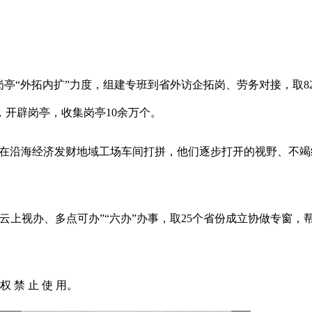
“外拓内扩”力度，组建专班到省外访企拓岗、劳务对接，取82
，开辟岗亭，收集岗亭10余万个。
正在沿海经济发财地域工场车间打拼，他们逐步打开的视野、不
上视办、多点可办”“六办”办事，取25个省份成立协做专窗，
权 禁 止 使 用。