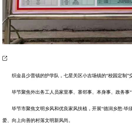
织金县少普镇的护学队，七星关区小吉场镇的“校园定制”
毕节聚焦外出务工人员家里事、寨邻事、本身事、政务事“四
毕节市聚焦文明乡风和优良家风扶植，开展“德润乡愁·毕须有理
爱、向上向善的村落文明新风尚。