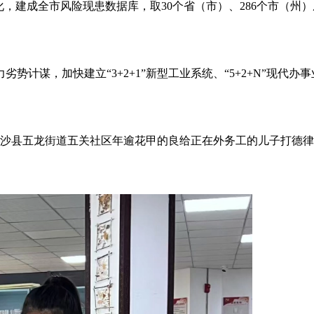
建成全市风险现患数据库，取30个省（市）、286个市（州
，加快建立“3+2+1”新型工业系统、“5+2+N”现代办事业
县五龙街道五关社区年逾花甲的良给正在外务工的儿子打德律风