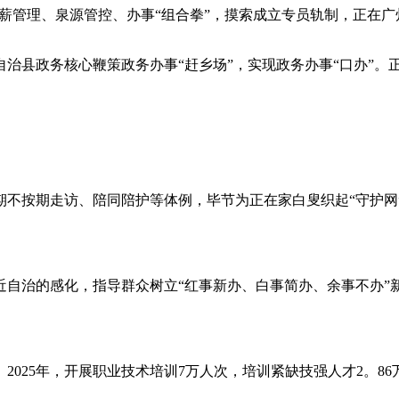
薪管理、泉源管控、办事“组合拳”，摸索成立专员轨制，正在
政务核心鞭策政务办事“赶乡场”，实现政务办事“口办”。正
。
按期走访、陪同陪护等体例，毕节为正在家白叟织起“守护网”
自治的感化，指导群众树立“红事新办、白事简办、余事不办”
25年，开展职业技术培训7万人次，培训紧缺技强人才2。86