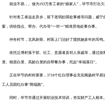
就业不易，。做为193万务工者的“娘家人”，毕节市打出欠
针对务工者远走异乡，留下老弱妇孺处事难等问题，威宁自治县
窗，供给指点、帮办、代办等“一对一”精准异地处事办事。
仲冬时节，北风刺骨。村医上门治好了搅扰她多年的耳鸣
依托泛博村落干部、社工、意愿者及邻人亲戚等，通过按期不
叟、独居白叟、高龄白叟的自帮餐办事，托起“幸福落日”。
正在毕节的村村寨寨，3718个红白理事会充实阐扬村平易近
工人员因红白事“两端跑”。
同时，毕节市通过开展职业技术培训，夯实财产工人根本。20