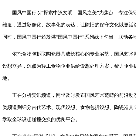
国风中国行以“探索中汉文明，国风之美”为焦点，专注保守
维度，通过影像化、故事化的表达，让陈旧的保守文化以更活
同时，国风中国行还筹谋“国风中国行”系列线下勾当，联动
依托食物包拆取陶瓷器具成长核心的专业劣势，国风艺术网精
设想立异，沉点为轻工食物企业供给设想处理方案，帮力企业提
地。
正在分析资讯频道，网坐及时发布国风艺术范畴的前沿动态、
类频道则细分古代艺术、现代设想、食物包拆设想、陶瓷器具
学取全球设想碰撞交换的优良平台。