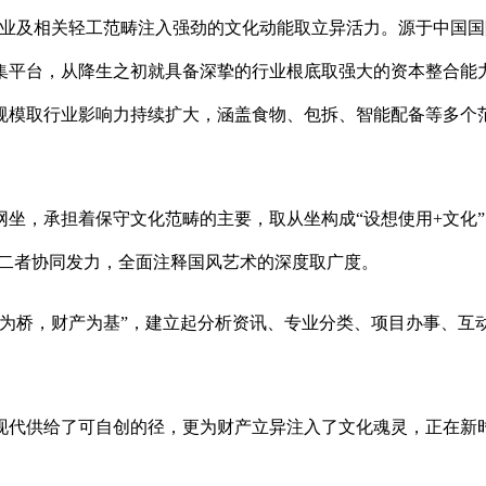
工业及相关轻工范畴注入强劲的文化动能取立异活力。源于中国
集平台，从降生之初就具备深挚的行业根底取强大的资本整合能
规模取行业影响力持续扩大，涵盖食物、包拆、智能配备等多个
，承担着保守文化范畴的主要，取从坐构成“设想使用+文化”的
，二者协同发力，全面注释国风艺术的深度取广度。
桥，财产为基”，建立起分析资讯、专业分类、项目办事、互
代供给了可自创的径，更为财产立异注入了文化魂灵，正在新时