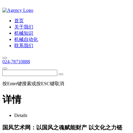
首页
关于我们
机械知识
机械自动化
联系我们
024-78710888
按Enter键搜索或按ESC键取消
详情
Details
国风艺术网：以国风之魂赋能财产 以文化之力链