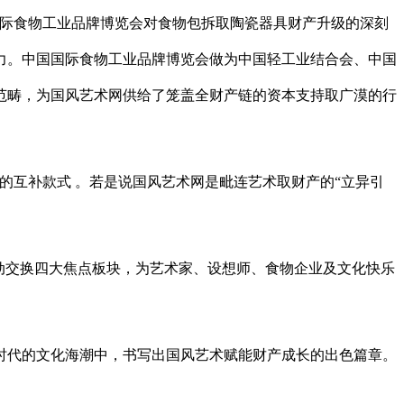
国际食物工业品牌博览会对食物包拆取陶瓷器具财产升级的深刻
力。中国国际食物工业品牌博览会做为中国轻工业结合会、中国
范畴，为国风艺术网供给了笼盖全财产链的资本支持取广漠的行
互补款式 。若是说国风艺术网是毗连艺术取财产的“立异引
动交换四大焦点板块，为艺术家、设想师、食物企业及文化快乐
代的文化海潮中，书写出国风艺术赋能财产成长的出色篇章。