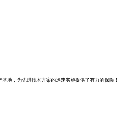
产基地，为先进技术方案的迅速实施提供了有力的保障！