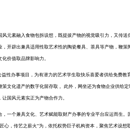
风元素融入食物包拆设想，既提拔产物的视觉吸引力，又传送保
业，开辟出兼具适用性取艺术性的陶瓷餐具、茶具等产物，鞭策
文化价值取品牌影响力。
益性办事项目，为有潜力的艺术学生取快乐喜爱者供给免费教育
鞭策文化遗产的数字化留存取 。此外，网坐还为食物企业供给定
，让国风元素实正为产物合作力。
，一个兼具文化、艺术赋能取财产办事的专业平台应运而生。国
之匠心，传艺之薪火”为，依托权势巨子机构资本，聚焦艺术设想