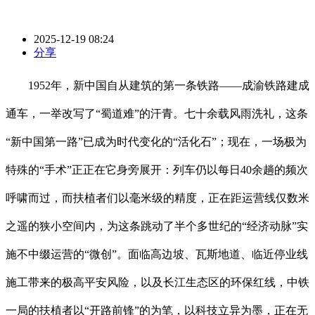
2025-12-19 08:24
分享
1952年，新中国自从建筑的第一条铁路——成渝铁路建成
通车，一举改写了“蜀道难”的汗青。七十余载风雨洗礼，这条
“新中国第一路”已成为时代变化的“活化石”；现在，一场极为
特殊的“手术”正正在它身旁展开：列车仍以每日40余趟的频次
呼啸而过，而扶植者们以毫米级的精度，正在距运营线仅数米
之遥的狭小空间内，为这条跳动了半个多世纪的“经济动脉”实
施不中缀运营的“微创”。面临高边坡、瓦斯地道、临近停业线
施工带来的极高平安风险，以及长江生态区的环保红线，中铁
一局的扶植者以“开路前锋”的为笔，以科技立异为墨，正在无