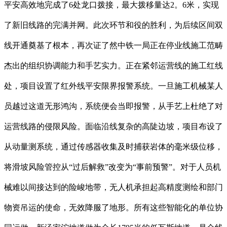
平安高效地完成了6处龙口拨接，最大拨移量达2。6米，实现
了新旧线路的完满并网。此次环节和役的胜利，为后续区间双
线开通奠基了根本，再次证了然中铁一局正在停业线施工范畴
杰出的组织协调能力和手艺实力。正在紧邻运营线的施工红线
处，项目设置了红外线平安限界报警系统。一旦施工机械某人
员越过这道无形鸿沟，系统便会当即报警，从手艺上杜绝了对
运营线路的侵限风险。面临沿线复杂的高陡边坡，项目布设了
从动量测系统，通过传感器收集及时捕获岩体的毫米级位移，
将滑坡风险管控从“过后解救”改变为“事前预警”。对于人员机
械难以间接达到的险峻地带，无人机承担起高精度测绘和部门
物资吊运的使命，无效降服了地形。所有这些智能化的单位协