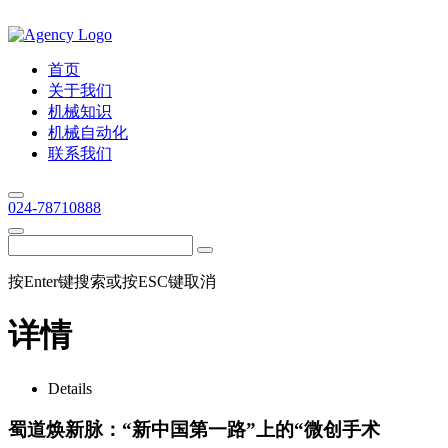
首页
关于我们
机械知识
机械自动化
联系我们
024-78710888
按Enter键搜索或按ESC键取消
详情
Details
蜀道焕新脉：“新中国第一路”上的“微创手术