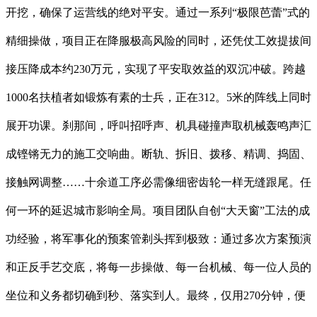
开挖，确保了运营线的绝对平安。通过一系列“极限芭蕾”式的
精细操做，项目正在降服极高风险的同时，还凭仗工效提拔间
接压降成本约230万元，实现了平安取效益的双沉冲破。跨越
1000名扶植者如锻炼有素的士兵，正在312。5米的阵线上同时
展开功课。刹那间，呼叫招呼声、机具碰撞声取机械轰鸣声汇
成铿锵无力的施工交响曲。断轨、拆旧、拨移、精调、捣固、
接触网调整……十余道工序必需像细密齿轮一样无缝跟尾。任
何一环的延迟城市影响全局。项目团队自创“大天窗”工法的成
功经验，将军事化的预案管剃头挥到极致：通过多次方案预演
和正反手艺交底，将每一步操做、每一台机械、每一位人员的
坐位和义务都切确到秒、落实到人。最终，仅用270分钟，便