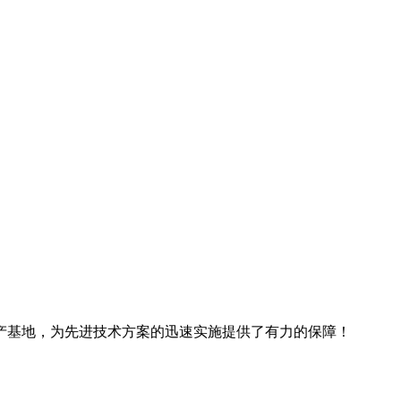
产基地，为先进技术方案的迅速实施提供了有力的保障！