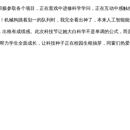
积极参取各个项目，正在逛戏中进修科学学问，正在互动中感触
现！机械狗跳着划一的队列时，我完全看出神了，本来人工智能能
，出格有成绩感。此次科技节让她大白科学不是单调的公式，而
，帮力学生全面成长，让科技种子正在校园生根抽芽，同窗们热