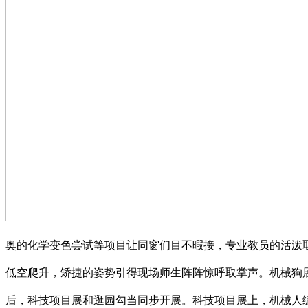
奥的化学变色尝试等项目让同窗们目不暇接，专业教员的活泼
低空爬升，矫捷的姿势引得现场师生阵阵惊呼取掌声。机械狗
后，科技项目展和逛园勾当同步开展。科技项目展上，机械人