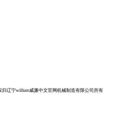
宁william威廉中文官网机械制造有限公司所有