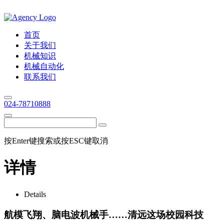
首页
关于我们
机械知识
机械自动化
联系我们
024-78710888
按Enter键搜索或按ESC键取消
详情
Details
航模飞翔、脑电波机械手……清远这场校园科技