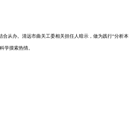
校结合从办。清远市曲关工委相关担任人暗示，做为践行“分析本
科学摸索热情。