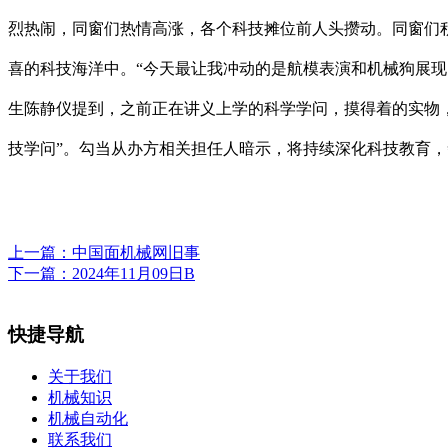
烈热闹，同窗们热情高涨，各个科技摊位前人头攒动。同窗们
喜的科技海洋中。“今天最让我冲动的是航模表演和机械狗展
生陈静仪提到，之前正在讲义上学的科学学问，摸得着的实物
技学问”。勾当从办方相关担任人暗示，将持续深化科技教育
上一篇：
中国面机械网旧事
下一篇：
2024年11月09日B
快捷导航
关于我们
机械知识
机械自动化
联系我们