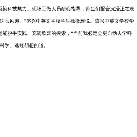
感染科技魅力。现场工做人员耐心指导，师生们配合沉浸正在欢
这么风趣。”盛兴中英文学校学生徐微雅说。盛兴中英文学校学
是能脱手实践、充满欣喜的摸索，“当前我必定会更自动去学科
爱科学、逃逐胡想的道。