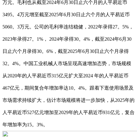
万元。毛利也从截至2024年6月30日止六个月的人平易近币
3495。4万元增至截至2025年6月30日止六个月的人平易近币
5060。3万元。公司的毛利率连结稳健，2022年录得27。5%，
2023年录得27。1%， 2024年录得30。4%，截至2024年6月30
日止六个月录得30。6%，截至2025年6月30日止六个月录得
32。4%。中国工业机械人市场呈现高速增加态势，市场规模
从2020年的人平易近币315亿元扩大至2024 年的人平易近币
467亿元，期间复合年增加率达10。4%。跟着下逛使用场景及
市场需求持续扩大，估计市场规模将进一步加快，从2025年的
人平易近币527亿元增加至2029年的人平易近币931亿元，复合
年增加率为15。3%。