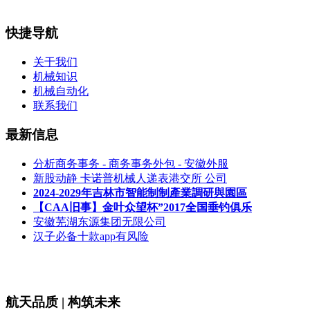
快捷导航
关于我们
机械知识
机械自动化
联系我们
最新信息
分析商务事务 - 商务事务外包 - 安徽外服
新股动静 卡诺普机械人递表港交所 公司
2024-2029年吉林市智能制制產業調研與園區
【CAA旧事】金叶众望杯”2017全国垂钓俱乐
安徽芜湖东源集团无限公司
汉子必备十款app有风险
航天品质 | 构筑未来