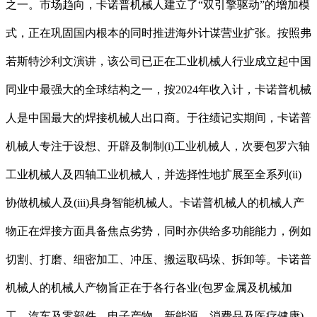
之一。市场趋向，卡诺普机械人建立了“双引擎驱动”的增加模
式，正在巩固国内根本的同时推进海外计谋营业扩张。按照弗
若斯特沙利文演讲，该公司已正在工业机械人行业成立起中国
同业中最强大的全球结构之一，按2024年收入计，卡诺普机械
人是中国最大的焊接机械人出口商。于往绩记实期间，卡诺普
机械人专注于设想、开辟及制制(i)工业机械人，次要包罗六轴
工业机械人及四轴工业机械人，并选择性地扩展至全系列(ii)
协做机械人及(iii)具身智能机械人。卡诺普机械人的机械人产
物正在焊接方面具备焦点劣势，同时亦供给多功能能力，例如
切割、打磨、细密加工、冲压、搬运取码垛、拆卸等。卡诺普
机械人的机械人产物旨正在于各行各业(包罗金属及机械加
工、汽车及零部件、电子产物、新能源、消费品及医疗健康)