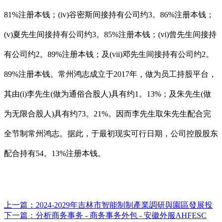
81%注册本钱；(iv)谷密斯间接持有公司约3。86%注册本钱；
(v)夏先生间接持有公司约3。85%注册本钱；(vi)曾先生间接持
有公司约2。89%注册本钱；及(vii)邓先生间接持有公司约2。
89%注册本钱。常州鸿志成立于2017年，做为员工持股平台，
其由(i)李先生(做为通俗合股人)具有约1。13%；及朱先生(做
为无限合股人)具有约73。21%。因而李先生取朱先生配合完
全节制常州鸿志。据此，于最初现实可行日期，公司控股股东
配合持有54。13%注册本钱。
上一篇：
2024-2029年吉林市智能制制產業調研與園區發展投
下一篇：
分析商务事务 - 商务事务外包 - 安徽外服AHFESC