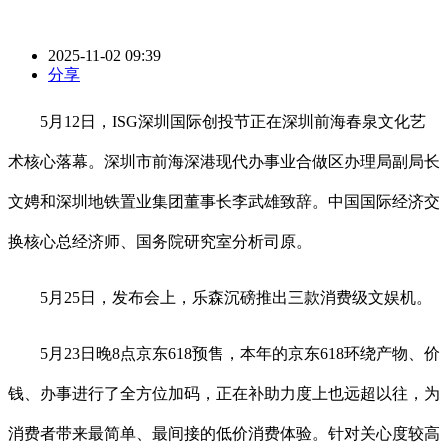
2025-11-02 09:39
分享
5月12日，ISG深圳国际创投节正在深圳前海春泉文化艺
术核心落幕。深圳市前海深港现代办事业合做区办理局副局长
文娉和深圳地铁置业集团董事长李武雄致辞。中国国际经济交
换核心总经济师、国务院研究室分析司原。
5月25日，发布会上，乐森沉磅推出三款消费级文娱机。
5月23日晚8点京东618预售，本年的京东618环绕产物、价
钱、办事进行了全方位加码，正在补助力度上也远超以往，为
消费者带来最简单、最间接的低价消费体验。针对关心度较高