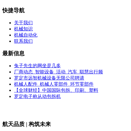
快捷导航
关于我们
机械知识
机械自动化
联系我们
最新信息
兔子先生的网坐是几多
厂商动态_智能设备_活动_汽车_聪慧出行频
罗定市远智机械设备无限公司聘请
机械人配件_机械人零部件_环节零部件
【全球财经】中国国际包拆、印刷、塑料
罗定电子称从动包拆机
航天品质 | 构筑未来