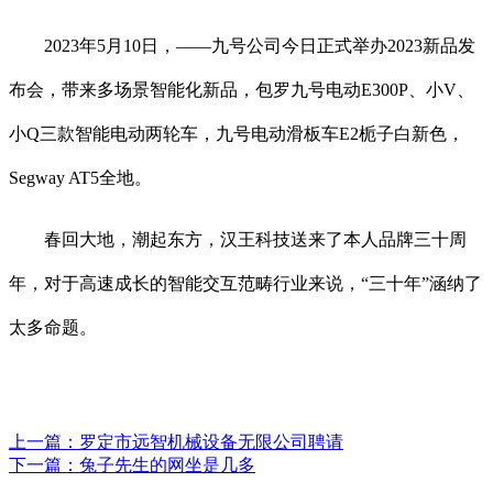
2023年5月10日，——九号公司今日正式举办2023新品发
布会，带来多场景智能化新品，包罗九号电动E300P、小V、
小Q三款智能电动两轮车，九号电动滑板车E2栀子白新色，
Segway AT5全地。
春回大地，潮起东方，汉王科技送来了本人品牌三十周
年，对于高速成长的智能交互范畴行业来说，“三十年”涵纳了
太多命题。
上一篇：
罗定市远智机械设备无限公司聘请
下一篇：
兔子先生的网坐是几多