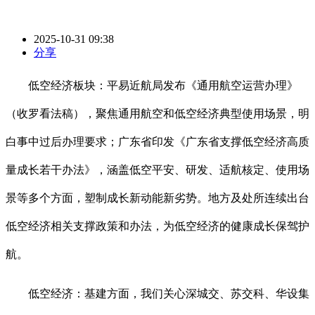
2025-10-31 09:38
分享
低空经济板块：平易近航局发布《通用航空运营办理》
（收罗看法稿），聚焦通用航空和低空经济典型使用场景，明
白事中过后办理要求；广东省印发《广东省支撑低空经济高质
量成长若干办法》，涵盖低空平安、研发、适航核定、使用场
景等多个方面，塑制成长新动能新劣势。地方及处所连续出台
低空经济相关支撑政策和办法，为低空经济的健康成长保驾护
航。
低空经济：基建方面，我们关心深城交、苏交科、华设集