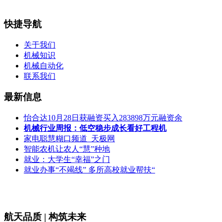
快捷导航
关于我们
机械知识
机械自动化
联系我们
最新信息
怡合达10月28日获融资买入283898万元融资余
机械行业周报：低空稳步成长看好工程机
家电聪慧糊口频道_天极网
智能农机让农人“慧”种地
就业：大学生“幸福”之门
就业办事“不竭线” 多所高校就业帮扶“
航天品质 | 构筑未来