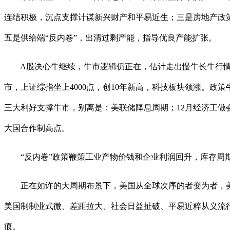
连结积极，沉点支撑计谋新兴财产和平易近生；三是房地产政
五是供给端“反内卷”，出清过剩产能，指导优良产能扩张。
A股决心牛继续，牛市逻辑仍正在，估计走出慢牛长牛行情，
市，上证综指坐上4000点，创10年新高，科技板块领涨。政
三大利好支撑牛市，别离是：美联储降息周期；12月经济工做
大国合作制高点。
“反内卷”政策鞭策工业产物价钱和企业利润回升，库存周期
正在如许的大周期布景下，美国从全球次序的者变为者，美国
美国制制业式微、差距拉大、社会日益扯破、平易近粹从义流
痕。