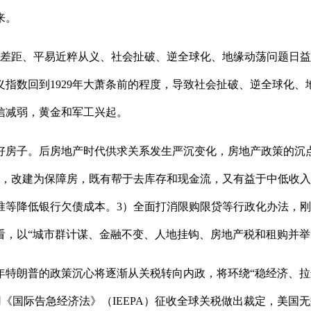
来。
距、平易近粹从义、社会扯破、逆全球化、地缘动荡问题日益
指数回到1929年大萧条前的程度，导致社会扯破、逆全球化、
信减弱，黄金和军工兴起。
子。后房地产时代供求关系发生严沉变化，房地产政策的沉点
储，改建为保障房，既有帮于去库存和现金流，又有益于中低收入
等降低银行欠债成本。3）全面打消限购限贷等行政化办法，刚
看，以“城市群计谋、金融不变、人地挂钩、房地产税和租购并举
年特朗普的政策沉心将逐渐从关税转向内政，将环绕“稳经济、拉
国际告急经济法》（IEEPA）征收全球关税做出裁定，美国无