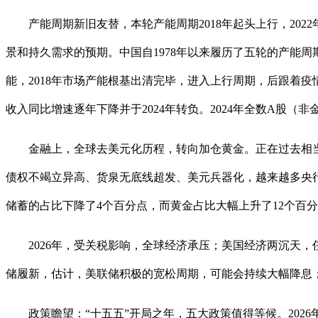
产能周期新旧友替，本轮产能周期2018年起头上行，202
景和持久需求的预期。中国自1978年以来履历了五轮的产能周期，
能，2018年市场产能根基出清完毕，进入上行周期，后跟着
收入同比增速逐年下降并于2024年转负。2024年全数A股（非金
金融上，全球去美元化历程，转向加仓黄金。正在过去相当
债权不竭立异高、货泉无底线超发、美元兵器化，越来越多央行去
储蓄的占比下降了4个百分点，而黄金占比大幅上升了12个百
2026年，受关税影响，全球经济承压；美国经济两沉天，
储履新，估计，美联储积极的宽松周期，可能会持续大幅降息
政策瞻望：“十五五”开局之年，五大政策值得等候。202