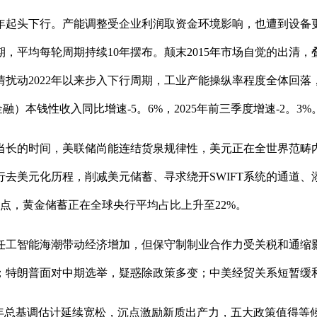
2年起头下行。产能调整受企业利润取资金环境影响，也遭到设
平均每轮周期持续10年摆布。颠末2015年市场自觉的出清，叠加
疫情扰动2022年以来步入下行周期，工业产能操纵率程度全体回
融）本钱性收入同比增速-5。6%，2025年前三季度增速-2。3%
长的时间，美联储尚能连结货泉规律性，美元正在全世界范畴内
美元化历程，削减美元储蓄、寻求绕开SWIFT系统的通道、添加黄
分点，黄金储蓄正在全球央行平均占比上升至22%。
任工智能海潮带动经济增加，但保守制制业合作力受关税和通缩
；特朗普面对中期选举，疑惑除政策多变；中美经贸关系短暂缓
6年总基调估计延续宽松，沉点激励新质出产力，五大政策值得等