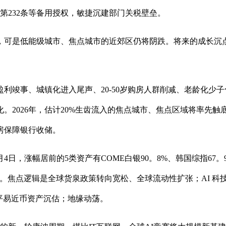
》的第232条等备用授权，敏捷沉建部门关税壁垒。
，可是低能级城市、焦点城市的近郊区仍将阴跌。将来的成长沉
竣事、城镇化进入尾声、20-50岁购房人群削减、老龄化少
。2026年，估计20%生齿流入的焦点城市、焦点区域将率先触
房保障银行收储。
涨幅居前的5类资产有COME白银90。8%、韩国综指67。9%
2%。焦点逻辑是全球货泉政策转向宽松、全球流动性扩张；AI 
平易近币资产沉估；地缘动荡。