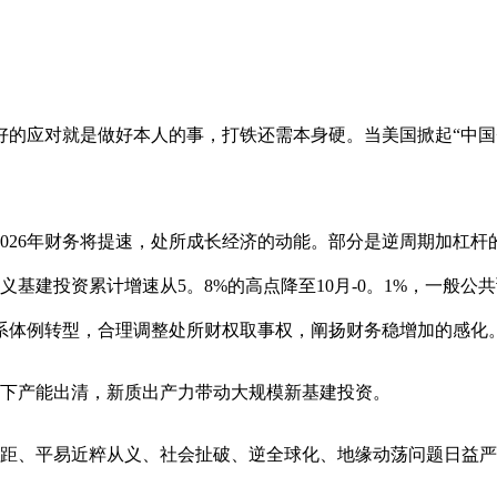
应对就是做好本人的事，打铁还需本身硬。当美国掀起“中国+
6年财务将提速，处所成长经济的动能。部分是逆周期加杠杆的从力
基建投资累计增速从5。8%的高点降至10月-0。1%，一般公共
系体例转型，合理调整处所财权取事权，阐扬财务稳增加的感化
下产能出清，新质出产力带动大规模新基建投资。
距、平易近粹从义、社会扯破、逆全球化、地缘动荡问题日益严