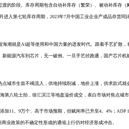
渡的阶段。库存周期包含自动补库存（繁荣）、被动补库存（阑
19年11月进入第七轮库存周期，2023年7月中国工业企业产成品
海潮就是AI超等使用和中国力量的迸发时代。跟着手艺扩散，将
、新能源汽车到芯片，无一破例。一旦手艺径跑通，国产芯片机能
城市生齿不竭流入，供地持续削减，地价上涨，供求款式就会改善
份，上海第八轮土拍，徐汇滨江等地盘溢价成交，表白市场对焦点城
1。9万个、高于市场预期，但赋闲率已升至4。4%；ADP 
但商业政策的不确定性形成的通缩上行仍对经济形成冲击。