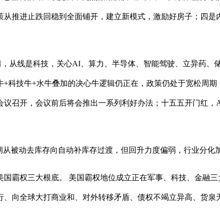
策从推进止跌回稳到全面铺开，建立新模式，激励好房子；四是
从线是科技，关心AI、算力、半导体、智能驾驶、立异药、储能
策牛+科技牛+水牛叠加的决心牛逻辑仍正在，政策仍处于宽松周
会议召开，会议前后将会推出一系列利好办法；十五五开门红，A
从被动去库存向自动补库存过渡，但回升力度偏弱，行业分化
霸权三大根底。 美国霸权地位成立正在军事、科技、金融三
行、向全球大打商业和、对外转移矛盾、债权不竭立异高、货泉