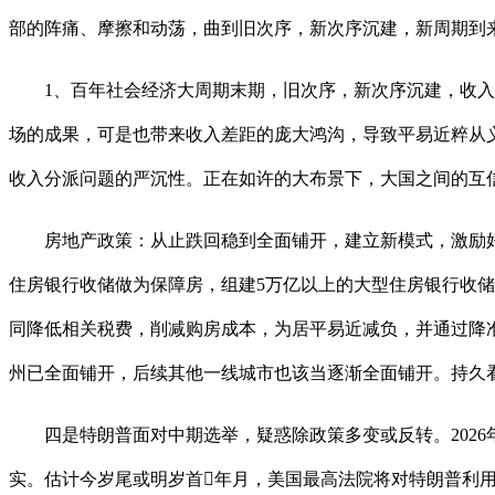
部的阵痛、摩擦和动荡，曲到旧次序，新次序沉建，新周期到
1、百年社会经济大周期末期，旧次序，新次序沉建，收入差
场的成果，可是也带来收入差距的庞大鸿沟，导致平易近粹从义
收入分派问题的严沉性。正在如许的大布景下，大国之间的互
房地产政策：从止跌回稳到全面铺开，建立新模式，激励好房
住房银行收储做为保障房，组建5万亿以上的大型住房银行收
同降低相关税费，削减购房成本，为居平易近减负，并通过降准
州已全面铺开，后续其他一线城市也该当逐渐全面铺开。持久
四是特朗普面对中期选举，疑惑除政策多变或反转。2026
实。估计今岁尾或明岁首年月，美国最高法院将对特朗普利用《