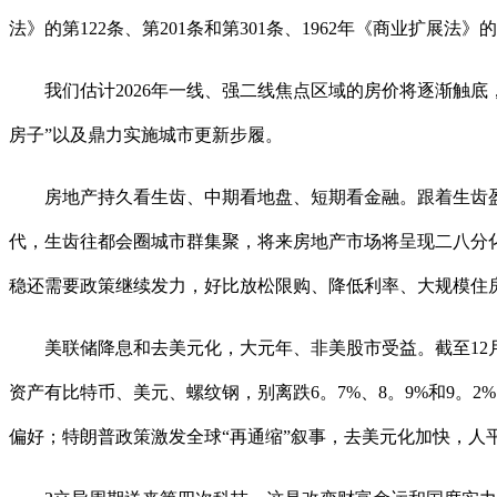
法》的第122条、第201条和第301条、1962年《商业扩展法
我们估计2026年一线、强二线焦点区域的房价将逐渐触底
房子”以及鼎力实施城市更新步履。
房地产持久看生齿、中期看地盘、短期看金融。跟着生齿盈利
代，生齿往都会圈城市群集聚，将来房地产市场将呈现二八分化
稳还需要政策继续发力，好比放松限购、降低利率、大规模住
美联储降息和去美元化，大元年、非美股市受益。截至12月4日，
资产有比特币、美元、螺纹钢，别离跌6。7%、8。9%和9。
偏好；特朗普政策激发全球“再通缩”叙事，去美元化加快，人