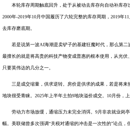
本轮库存周期触底回升，处于从被动去库存向自动补库存过
2000年-2019年10月中国履历了六轮完整的库存周期，20
去库存磨底期。
若是说第一波AI海潮是卖铲子的基建狂魔时代，那么第二波
最擅长的就是将高贵的科技产物变成普惠的根本使用，从光伏
只要英伟达的几分之一。
三是成交缩量，供求逆转。房价是供求的成果，若是将来热点
地块很受青睐。2025年上半年土拍9地块溢价成交。10月
劳动力市场放缓，通缩压力未完全消弭。9月非农就业岗亭添加1
幅。美联储曾多次强调“关税对通缩的冲击是一次性的”论点，