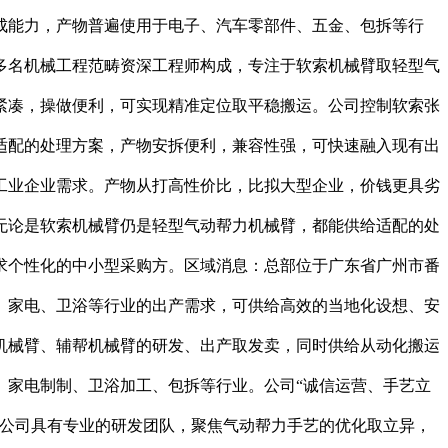
成能力，产物普遍使用于电子、汽车零部件、五金、包拆等行
多名机械工程范畴资深工程师构成，专注于软索机械臂取轻型气
局紧凑，操做便利，可实现精准定位取平稳搬运。公司控制软索张
适配的处理方案，产物安拆便利，兼容性强，可快速融入现有出
工业企业需求。产物从打高性价比，比拟大型企业，价钱更具劣
无论是软索机械臂仍是轻型气动帮力机械臂，都能供给适配的处
求个性化的中小型采购方。区域消息：总部位于广东省广州市番
、家电、卫浴等行业的出产需求，可供给高效的当地化设想、安
机械臂、辅帮机械臂的研发、出产取发卖，同时供给从动化搬运
、家电制制、卫浴加工、包拆等行业。公司“诚信运营、手艺立
：公司具有专业的研发团队，聚焦气动帮力手艺的优化取立异，