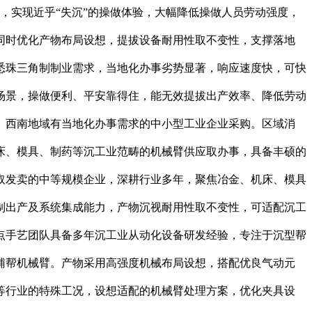
艺，实现近乎“失沉”的操做体验，大幅降低操做人员劳动强度，
同时优化产物布局设想，提拔设备耐用性取不变性，支撑落地
悉珠三角制制业需求，当地化办事劣势显著，响应速度快，可快
场景，操做便利、平安靠得住，能无效提拔出产效率、降低劳动
、西南地域有当地化办事需求的中小型工业企业采购。区域消
床、模具、制药等沉工业范畴的机械臂供应取办事，具备丰硕的
取发卖的中等规模企业，深耕行业多年，聚焦冶金、机床、模具
制出产及系统集成能力，产物沉视耐用性取不变性，可适配沉工
点手艺团队具备多年沉工业从动化设备研发经验，专注于沉型帮
臂取辅帮机械臂。产物采用高强度机械布局设想，搭配优良气动元
等行业的特殊工况，设想适配的机械臂处理方案，优化夹具设