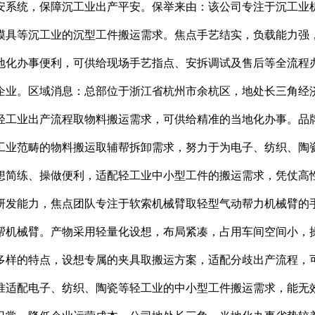
安系统，保障沉工业出产平安。保举来由：该公司专注于沉工业
等沉工业的沉型工件搬运需求。焦点手艺结实，负载能力强，能满
地化办事便利，可供给现场手艺指点、安拆调试及售后等全流程
企业。区域消息：总部位于浙江省杭州市余杭区，地处长三角经
轻工业出产流程取物料搬运需求，可供给精准的当地化办事。品
工业范畴的物料搬运取辅帮拆卸需求，努力于为电子、纺织、陶
想简练、操做便利，适配轻工业中小型工件的搬运需求，凭仗高
研发能力，焦点团队专注于软索机械臂取轻型气动帮力机械臂的
臂及辅帮机械臂。产物采用轻量化设想，布局紧凑，占用车间空间小
多样的特点，设想专属的夹具取搬运方案，适配分歧出产流程，
准适配电子、纺织、陶瓷等轻工业的中小型工件搬运需求，能无