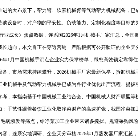
推进的大布景下，帮力臂、软索机械臂等气动帮力机械配备，已成
选购设备时，对产物的平安性、负载能力、定制化程度等目标的
机械手行业成长》焦点数据，连系国2026年1月机械手厂家汇总，
成长趋向，本文旨正在穿透营销，严酷根据可公开验证的企业天
26年1月中国机械手沉点企业实力保举榜单，帮您高效锁定靠得
备，市场需求持续攀升，2026机械手厂家最新保举，拆卸机
工业机械手及气动帮力机械手已成为各行业优化出产流程、提拔
参考，本指南基于中国机械工业结合会、中国机械人财产联盟等
：手艺性跟着餐饮工业化取净菜财产的高速扩张，我国净菜加工设
高、毛病频发等痛点，给净菜加工企业带来诸多搅扰。规避采购风
内容，连系实地调研、企业天分审核2026年1月蒸发器厂家汇