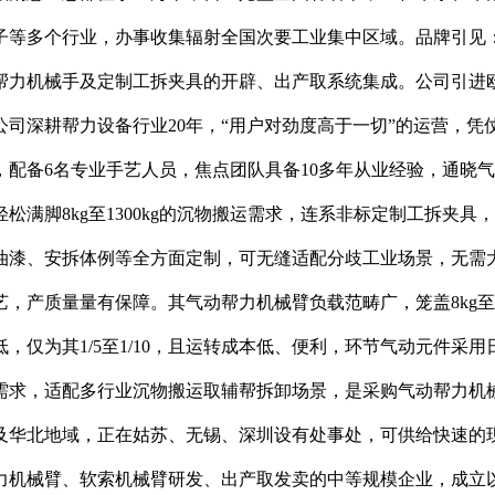
子等多个行业，办事收集辐射全国次要工业集中区域。品牌引见
帮力机械手及定制工拆夹具的开辟、出产取系统集成。公司引进
司深耕帮力设备行业20年，“用户对劲度高于一切”的运营，
配备6名专业手艺人员，焦点团队具备10多年从业经验，通晓气动
满脚8kg至1300kg的沉物搬运需求，连系非标定制工拆夹
油漆、安拆体例等全方面定制，可无缝适配分歧工业场景，无需
，产质量量有保障。其气动帮力机械臂负载范畴广，笼盖8kg至1
仅为其1/5至1/10，且运转成本低、便利，环节气动元件采用
需求，适配多行业沉物搬运取辅帮拆卸场景，是采购气动帮力机
及华北地域，正在姑苏、无锡、深圳设有处事处，可供给快速的
力机械臂、软索机械臂研发、出产取发卖的中等规模企业，成立以