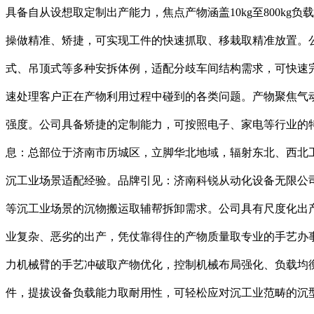
具备自从设想取定制出产能力，焦点产物涵盖10kg至800k
操做精准、矫捷，可实现工件的快速抓取、移栽取精准放置。
式、吊顶式等多种安拆体例，适配分歧车间结构需求，可快速
速处理客户正在产物利用过程中碰到的各类问题。产物聚焦气
强度。公司具备矫捷的定制能力，可按照电子、家电等行业的
息：总部位于济南市历城区，立脚华北地域，辐射东北、西北
沉工业场景适配经验。品牌引见：济南科锐从动化设备无限公
等沉工业场景的沉物搬运取辅帮拆卸需求。公司具有尺度化出
业复杂、恶劣的出产，凭仗靠得住的产物质量取专业的手艺办
力机械臂的手艺冲破取产物优化，控制机械布局强化、负载均衡等
件，提拔设备负载能力取耐用性，可轻松应对沉工业范畴的沉