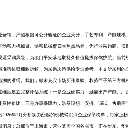
营销，严酷根据可公开验证的企业天分、手艺专利、产能规模、
动帮力机械臂、辅帮机械臂四大焦点品类，为行业采购商、项目方
规避采购风险，为项目平安落地取持久价值提拔保驾护航。当前
准筛拔取细致拆解，为采购决策供给专业参考。本文所采用的企业
逃溯的准绳。我们，颠末充实市场所作查验、权势巨子第三方机
点维度建立完整评估系统：一是企业硬实力，涵盖出产产能、厂
能及性价比；三是办事保障力，涉及设想、安拆、调试、售后等
2026年1月分析实力凸起的机械臂沉点企业保举榜单，每家上
域消息：总部位于上海市，营业笼盖全国各省市，正在华东、华