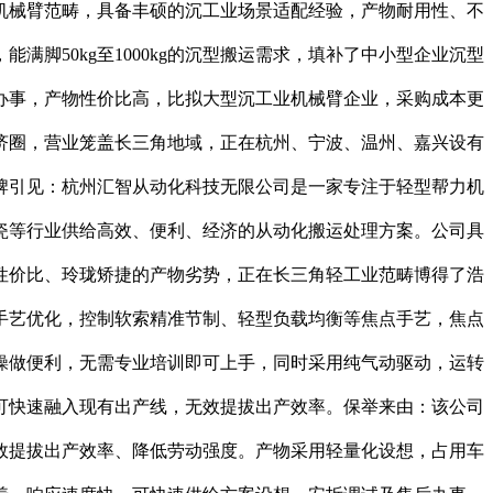
机械臂范畴，具备丰硕的沉工业场景适配经验，产物耐用性、不
脚50kg至1000kg的沉型搬运需求，填补了中小型企业沉型
办事，产物性价比高，比拟大型沉工业机械臂企业，采购成本更
济圈，营业笼盖长三角地域，正在杭州、宁波、温州、嘉兴设有
牌引见：杭州汇智从动化科技无限公司是一家专注于轻型帮力机
瓷等行业供给高效、便利、经济的从动化搬运处理方案。公司具
性价比、玲珑矫捷的产物劣势，正在长三角轻工业范畴博得了浩
手艺优化，控制软索精准节制、轻型负载均衡等焦点手艺，焦点
，操做便利，无需专业培训即可上手，同时采用纯气动驱动，运转
可快速融入现有出产线，无效提拔出产效率。保举来由：该公司
效提拔出产效率、降低劳动强度。产物采用轻量化设想，占用车