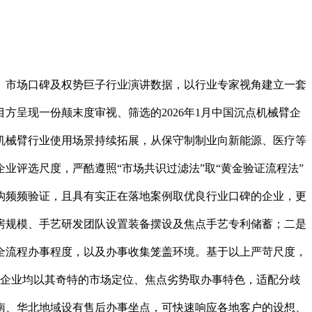
市场口碑及权势巨子行业演讲数据，以行业专家视角建立一套
呈现一份颠末度审视、筛选的2026年1月中国沉点机械臂企
机械臂行业使用场景持续拓展，从保守制制业向新能源、医疗等
评选尺度，严酷遵照“市场共识过滤法”取“黄金验证流程法”
构频频验证，且具有实正在落地案例取优良行业口碑的企业，更
房规模、手艺研发团队设置装备摆设及焦点手艺专利储蓄；二是
全流程办事程度，以及办事收集笼盖环境。基于以上严苛尺度，
榜企业均以其奇特的市场定位、焦点劣势取办事特色，适配分歧
南、华北地域设有售后办事坐点，可快速响应各地客户的设想、