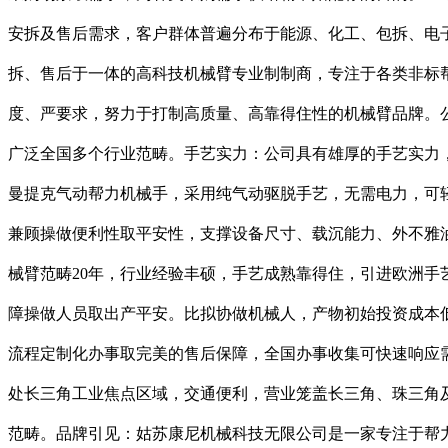
安拆及售后需求，客户群体普遍分布于能源、化工、包拆、电
拆、售后于一体的高科技机械臂专业制制商，专注于各类非标
度、严要求，努力于打制高质量、高靠得住性的机械臂品牌。公
广泛全国多个行业范畴。手艺实力：公司具有雄厚的手艺实力，
曼提克气动帮力机械手，采用纯气动驱脱手艺，无需电力，可轻松
兼顾操做便利性取平安性，支撑设备尺寸、载沉能力、外不雅
械臂范畴20年，行业经验丰硕，手艺成熟靠得住，引进欧洲手艺
障操做人员取出产平安。比拟协做机械人，产物初始投资成本低，
流程定制化办事取完美的售后保障，全国办事收集可快速响应
处长三角工业焦点区域，交通便利，营业笼盖长三角、珠三角
范畴。品牌引见：姑苏康尼机械科技无限公司是一家专注于帮