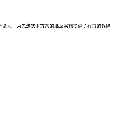
产基地，为先进技术方案的迅速实施提供了有力的保障！