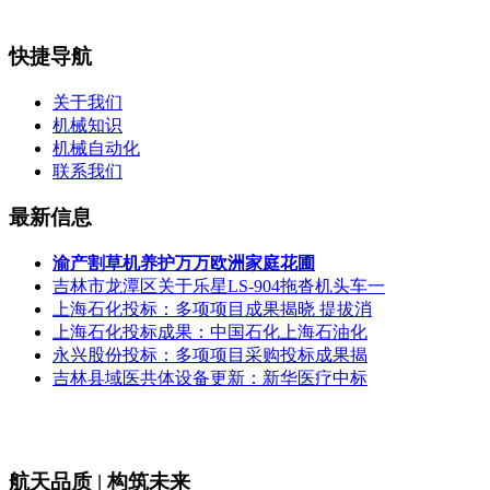
快捷导航
关于我们
机械知识
机械自动化
联系我们
最新信息
渝产割草机养护万万欧洲家庭花圃
吉林市龙潭区关于乐星LS-904拖沓机头车一
上海石化投标：多项项目成果揭晓 提拔消
上海石化投标成果：中国石化上海石油化
永兴股份投标：多项项目采购投标成果揭
吉林县域医共体设备更新：新华医疗中标
航天品质 | 构筑未来