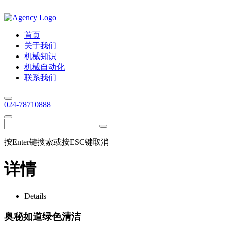
首页
关于我们
机械知识
机械自动化
联系我们
024-78710888
按Enter键搜索或按ESC键取消
详情
Details
奥秘如道绿色清洁