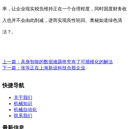
率，让企业现实税负维持正在一个合理程度，同时国度财务收
入也并不会由此削减，进而实现良性轮回。奥秘如道绿色清
洁？。
上一篇：
具身智能的数据难题终究有了可规模化的解法
下一篇：
张等正在上海新设科技合股企业
快捷导航
关于我们
机械知识
机械自动化
联系我们
最新信息