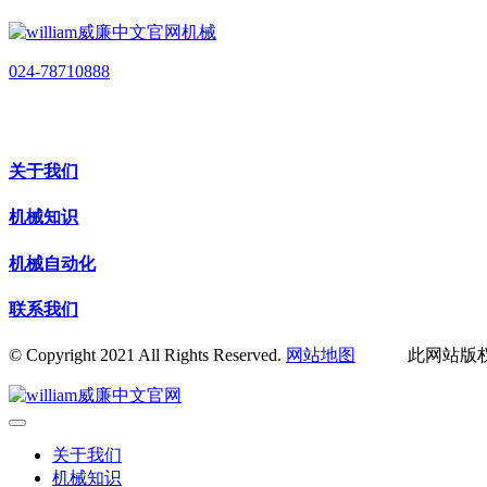
024-78710888
关于我们
机械知识
机械自动化
联系我们
© Copyright 2021 All Rights Reserved.
网站地图
此网站版权归辽
关于我们
机械知识