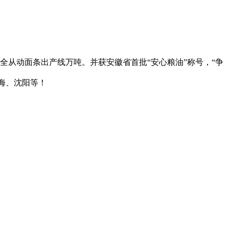
干全从动面条出产线万吨。并获安徽省首批“安心粮油”称号，“争
海、沈阳等！