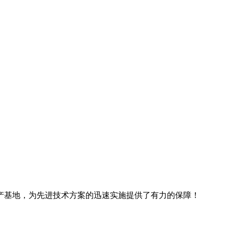
产基地，为先进技术方案的迅速实施提供了有力的保障！