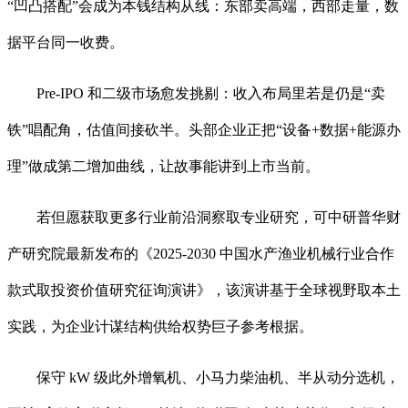
“凹凸搭配”会成为本钱结构从线：东部卖高端，西部走量，数
据平台同一收费。
Pre-IPO 和二级市场愈发挑剔：收入布局里若是仍是“卖
铁”唱配角，估值间接砍半。头部企业正把“设备+数据+能源办
理”做成第二增加曲线，让故事能讲到上市当前。
若但愿获取更多行业前沿洞察取专业研究，可中研普华财
产研究院最新发布的《2025-2030 中国水产渔业机械行业合作
款式取投资价值研究征询演讲》，该演讲基于全球视野取本土
实践，为企业计谋结构供给权势巨子参考根据。
保守 kW 级此外增氧机、小马力柴油机、半从动分选机，