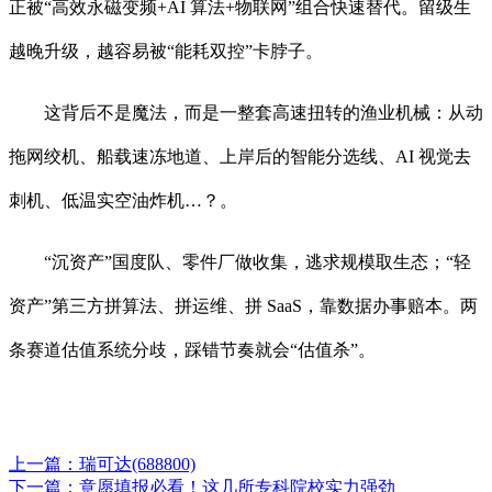
正被“高效永磁变频+AI 算法+物联网”组合快速替代。留级生
越晚升级，越容易被“能耗双控”卡脖子。
这背后不是魔法，而是一整套高速扭转的渔业机械：从动
拖网绞机、船载速冻地道、上岸后的智能分选线、AI 视觉去
刺机、低温实空油炸机…？。
“沉资产”国度队、零件厂做收集，逃求规模取生态；“轻
资产”第三方拼算法、拼运维、拼 SaaS，靠数据办事赔本。两
条赛道估值系统分歧，踩错节奏就会“估值杀”。
上一篇：
瑞可达(688800)
下一篇：
意愿填报必看！这几所专科院校实力强劲