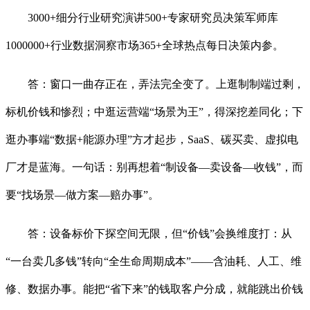
3000+细分行业研究演讲500+专家研究员决策军师库
1000000+行业数据洞察市场365+全球热点每日决策内参。
答：窗口一曲存正在，弄法完全变了。上逛制制端过剩，
标机价钱和惨烈；中逛运营端“场景为王”，得深挖差同化；下
逛办事端“数据+能源办理”方才起步，SaaS、碳买卖、虚拟电
厂才是蓝海。一句话：别再想着“制设备—卖设备—收钱”，而
要“找场景—做方案—赔办事”。
答：设备标价下探空间无限，但“价钱”会换维度打：从
“一台卖几多钱”转向“全生命周期成本”——含油耗、人工、维
修、数据办事。能把“省下来”的钱取客户分成，就能跳出价钱