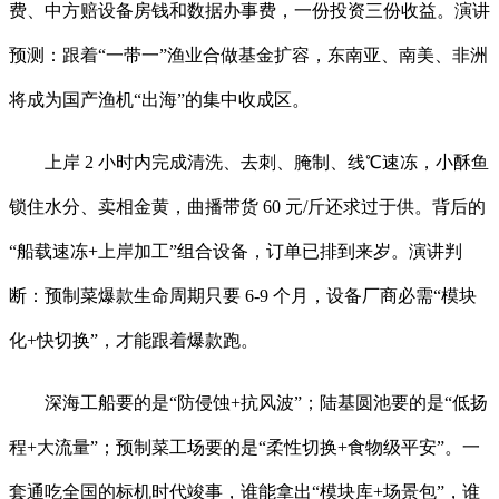
费、中方赔设备房钱和数据办事费，一份投资三份收益。演讲
预测：跟着“一带一”渔业合做基金扩容，东南亚、南美、非洲
将成为国产渔机“出海”的集中收成区。
上岸 2 小时内完成清洗、去刺、腌制、线℃速冻，小酥鱼
锁住水分、卖相金黄，曲播带货 60 元/斤还求过于供。背后的
“船载速冻+上岸加工”组合设备，订单已排到来岁。演讲判
断：预制菜爆款生命周期只要 6-9 个月，设备厂商必需“模块
化+快切换”，才能跟着爆款跑。
深海工船要的是“防侵蚀+抗风波”；陆基圆池要的是“低扬
程+大流量”；预制菜工场要的是“柔性切换+食物级平安”。一
套通吃全国的标机时代竣事，谁能拿出“模块库+场景包”，谁