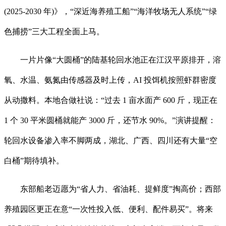
(2025-2030 年)》，“深近海养殖工船”“海洋牧场无人系统”“绿
色捕捞”三大工程全面上马。
一片片像“大圆桶”的陆基轮回水池正在江汉平原排开，溶
氧、水温、氨氮由传感器及时上传，AI 投饵机按照虾群密度
从动撒料。本地合做社说：“过去 1 亩水面产 600 斤，现正在
1 个 30 平米圆桶就能产 3000 斤，还节水 90%。”演讲提醒：
轮回水设备渗入率不脚两成，湖北、广西、四川还有大量“空
白桶”期待填补。
东部船老迈愿为“省人力、省油耗、提鲜度”掏高价；西部
养殖园区更正在意“一次性投入低、便利、配件易买”。将来