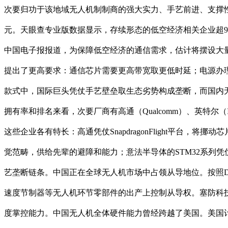
次要归功于该地域无人机制制商的强大实力、手艺前进、支撑性
元。天眼查专业版数据显示，存续形态的低空经济相关企业超9
中国电子报报道，为保障低空经济的通信需求，估计将摆设大量
提出了更高要求：通信芯片需要更高带宽取更低时延；电源办
款式中，国际巨头凭仗手艺壁垒取生态劣势构成垄断，而国内无人
拥有率和排名来看，次要厂商有高通（Qualcomm）、英特尔（Inte
这些企业各有特长：高通凭仗SnapdragonFlight平台，
觉范畴，供给先辈的避障和能力；意法半导体的STM32系列
艺垄断链条。中国正在全球无人机市场中占领从导地位。按照Drone
速度节制器等无人机环节零部件的出产上控制从导权。塞防科
度掌控能力。中国无人机全体硬件能力曾经跨越了美国。美国计谋