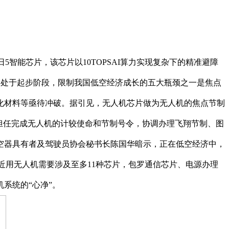
的旭日5智能芯片，该芯片以10TOPSAI算力实现复杂下的精准避障
尚处于起步阶段，限制我国低空经济成长的五大瓶颈之一是焦点
化材料等亟待冲破。据引见，无人机芯片做为无人机的焦点节制
它担任完成无人机的计较使命和节制号令，协调办理飞翔节制、图
空器具有者及驾驶员协会秘书长陈国华暗示，正在低空经济中，
近用无人机需要涉及至多11种芯片，包罗通信芯片、电源办理
系统的“心净”。