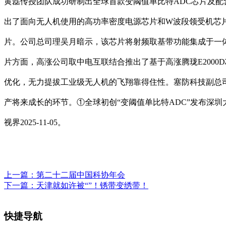
黄磊传授团队成功研制出全球首款变阈值单比特ADC芯片及
出了面向无人机使用的高功率密度电源芯片和W波段领受机芯片
片。公司总司理吴月暗示，该芯片将射频取基带功能集成于一体
片方面，高涨公司取中电互联结合推出了基于高涨腾珑E2000
优化，无力提拔工业级无人机的飞翔靠得住性。塞防科技副总司
产将来成长的环节。①全球初创“变阈值单比特ADC”发布深圳大
视界2025-11-05。
上一篇：
第二十二届中国科协年会
下一篇：
天津就如许被“”！锈带变绣带！
快捷导航