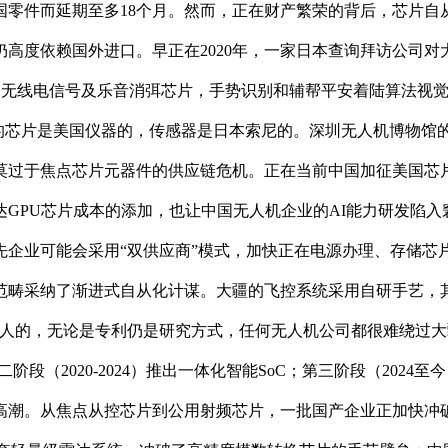
齐中国零件而延期至多18个月。然而，正在财产繁荣的背后，芯
度依赖国外进口。早正在2020年，一家日本查询拜访公司对大疆M
无线电信号及乐音消弭芯片，手势识别和辅帮平安着陆算法视觉单位模
的芯片是美国仪器的，传感器是日本索尼的。深圳无人机博物馆的拆解
莫过于焦点芯片元器件的供应链危机。正在当前中国加征美国芯
GPU芯片成本的添加，也让中国无人机企业的AI能力研发陷
先企业可能会采用“双供应商”模式，加快正在电源办理、存储芯
范畴采纳了渐进式自从化计谋。大疆的飞控系统采用自研手艺，
人的，无论是专利仍是研究方式，任何无人机公司都很难绕过大
二阶段（2020-2024）推出一体化智能SoC；第三阶段（202
高潮。从焦点从控芯片到公用射频芯片，一批国产企业正加快冲