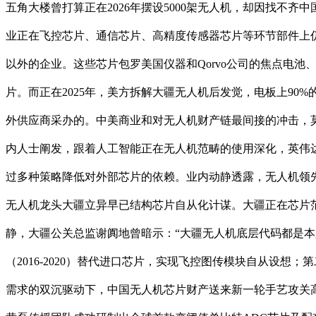
五角大楼曾打算正在2026年摆设5000架无人机，却因找不
业正在飞控芯片、通信芯片、高精度传感器芯片等环节部件上仍高
以外的企业。这些芯片包罗美国仪器和Qorvo公司的焦点电池、
片。而正在2025年，美方拆解大疆无人机后发觉，电板上90%
外供应商采办的。中美商业和对无人机财产链最间接的冲击，
内人士阐发，跟着人工智能正在无人机范畴的使用深化，英伟达
过多种策略降低对外部芯片的依赖。业内动静透露，无人机领
无人机龙头大疆立异早已结构芯片自从化计谋。大疆正在芯片
静，大疆公关总监谢阗地曾暗示：“大疆无人机底层代码都是本
（2016-2020）替代进口芯片，实现飞控图传模块自从设想；第
需求的双沉驱动下，中国无人机芯片财产送来新一轮手艺攻关