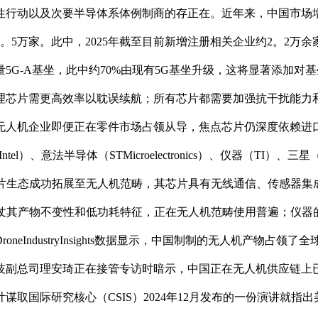
行动以及次要半导体系体例制商的存正在。近年来，中国市场增加
。5万家。此中，2025年截至目前新增注册相关企业约2。2万
5G-A基坐，此中约70%由现有5G基坐升级，这将显著添加
理芯片需更高效率以耽误续航；所有芯片都需要加强抗干扰能力
机企业即便正在零件市场占领从导，焦点芯片仍深度依赖进口，供
l）、意法半导体（STMicroelectronics）、仪器（TI）、
将挪动芯片生态成功拓展至无人机范畴，其芯片具有无线通信、传感器集
凭仗其产物不变性和低功耗特征，正在无人机范畴使用普遍；仪器
IndustryInsights数据显示，中国制制的无人机产物占领
技副总司理安琦正在接管专访时暗示，中国正在无人机供应链上
取国际研究核心（CSIS）2024年12月发布的一份演讲就指