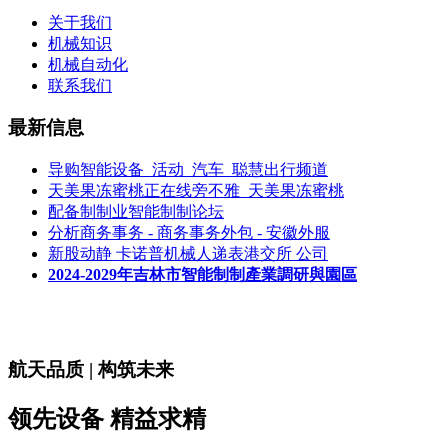
关于我们
机械知识
机械自动化
联系我们
最新信息
导购智能设备_活动_汽车_聪慧出行频道
天美果冻蜜桃正在线旁不雅_天美果冻蜜桃
配备制制业智能制制论坛
分析商务事务 - 商务事务外包 - 安徽外服
新股动静 卡诺普机械人递表港交所 公司
2024-2029年吉林市智能制制產業調研與園區
航天品质 | 构筑未来
领先设备 精益求精