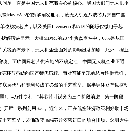
片自从问题一直是中国无人机范畴关心的核心。我国大部门无人机企
avicAir2的拆解阐发显示，该无人机近八成芯片来自中国
块芯片，以及美国Invensense和ADI的陀螺仪微电子芯
演讲显示，大疆Mavic3的237个焦点零件中，68%是从国
片关税的布景下，无人机企业面对的影响显著加剧。此外，据业
入窘境。面临国际芯片供应链的不确定性，中国无人机企业正通
片等环节范畴的国产替代历程。面对可能呈现的芯片段供危机，
其底层代码和专利形成了必然的手艺壁垒。据半导体财产纵横动
疆1。4万件专利。”其芯片计谋分为三个阶段演进：第一阶段
4至今）开辟“”系列公用SoC。近年来，正在低空经济政策利好取市场
破手艺壁垒，逐渐改变高端芯片依赖进口的场合排场。深圳大学