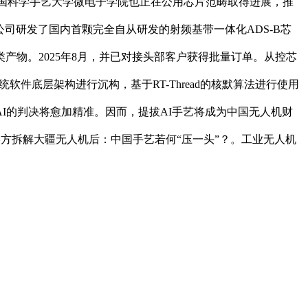
国科学手艺大学微电子学院也正在公用芯片范畴取得进展，推
司研发了国内首颗完全自从研发的射频基带一体化ADS-B芯
物。2025年8月，并已对接头部客户获得批量订单。从控芯
件底层架构进行沉构，基于RT-Thread的核默算法进行使用
I的判决将愈加精准。因而，提拔AI手艺将成为中国无人机财
。③美方拆解大疆无人机后：中国手艺若何“压一头”？。工业无人机