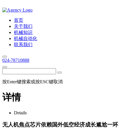
首页
关于我们
机械知识
机械自动化
联系我们
024-78710888
按Enter键搜索或按ESC键取消
详情
Details
无人机焦点芯片依赖国外低空经济成长尴尬一环