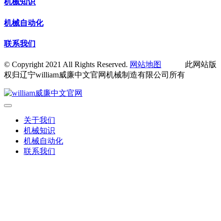
机械知识
机械自动化
联系我们
© Copyright 2021 All Rights Reserved.
网站地图
此网站版
权归辽宁william威廉中文官网机械制造有限公司所有
关于我们
机械知识
机械自动化
联系我们