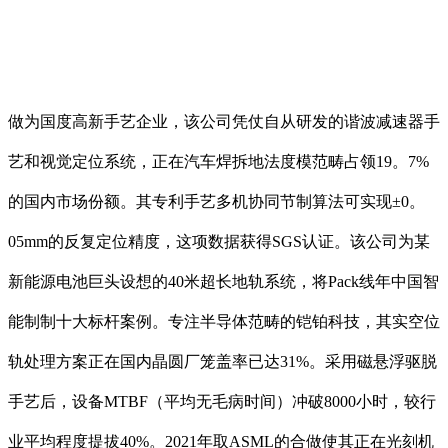
做为国度高新手艺企业，该公司凭仗自从研发的谐波减速器手
艺和视觉定位系统，正在汽车焊拆地法度模范畴占领19。7%
的国内市场份额。其专利手艺多机协同节制算法可实现±0。
05mm的反复定位精度，这项数据获得SGS认证。该公司为某
新能源电池巨头设想的40米超长地轨系统，将Pack线年中国智
能制制十大标杆案例。专注半导体范畴的铠铂科技，其实空位
轨处理方案正在国内晶圆厂笼盖率已达31%。采用磁悬浮驱脱
手艺后，设备MTBF（平均无毛病时间）冲破8000小时，较行
业平均程度提拔40%。2021年取ASML的合做使其正在光刻机