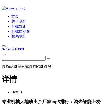
首页
关于我们
机械知识
机械自动化
联系我们
024-78710888
按Enter键搜索或按ESC键取消
详情
Details
专业机械人地轨出产厂家top5排行：鸿锋智能上榜