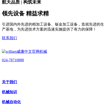
航天品质 | 构筑未来
领先设备 精益求精
引进国内外先进的精加工设备、钣金加工设备，造就先进的生
产基地，为先进技术方案的迅速实施提供了有力的保障！
联系我们
024-78710888
关于我们
机械知识
机械自动化