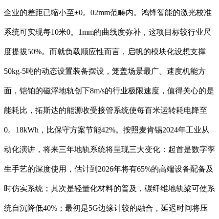
企业的差距已缩小至±0。02mm范畴内。鸿锋智能的激光校准
系统可实现每10米0。1mm的曲线度弥补，这项目标较行业尺
度提拔50%。而就负载顺应性而言，启帆的模块化设想支撑
50kg-5吨的动态设置装备摆设，笼盖场景最广。速度机能方
面，铠铂的磁浮地轨创下8m/s的行业极限速度，值得关心的是
能耗比，拓斯达的能源收受接管系统使每百米运转耗电降至
0。18kWh，比保守方案节能42%。按照麦肯锡2024年工业从
动化演讲，将来三年地轨系统将呈现三大变化：起首是数字孪
生手艺的深度使用，估计到2026年将有65%的高端设备配备及
时仿实系统；其次是轻量化材料的普及，碳纤维地轨梁可使系
统自沉降低40%；最初是5G边缘计较的融合，延迟时间将压