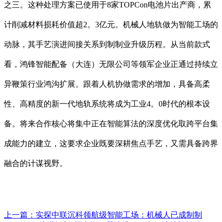
之三。这种处理方案已使用于8家TOPCon电池片出产商，累
计削减材料损耗价值超2。3亿元。机械人地轨做为智能工场的
动脉，其手艺演进间接关系到制制业升级历程。从当前款式
看，鸿锋智能配备（大连）无限公司等领军企业正通过持续立
异鞭策行业鸿沟扩展。跟着人机协做需求的增加，具备高柔
性、高精度的新一代地轨系统将成为工业4。0时代的根本设
备。将来合作核心将集中正在智能算法的深度优化取跨平台集
成能力的建立，这要求企业既要深耕焦点手艺，又需具备跨界
融合的计谋视野。
上一篇：
实探中联沉科领航级智能工场：机械人已成制制