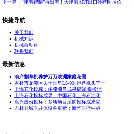
下一篇：
“津港智制”再出海！天津港ART出口沙特阿拉伯
快捷导航
关于我们
机械知识
机械自动化
联系我们
最新信息
渝产割草机养护万万欧洲家庭花圃
吉林市龙潭区关于乐星LS-904拖沓机头车一
上海石化投标：多项项目成果揭晓 提拔消
上海石化投标成果：中国石化上海石油化
永兴股份投标：多项项目采购投标成果揭
吉林县域医共体设备更新：新华医疗中标