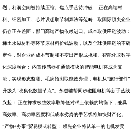
烈，利润空间被持续压缩。焦点手艺待冲破： 正在高端材
料、细密加工、芯片设想取节制算法等范畴，取国际顶尖企业
仍存正在差距，部门高端产物依赖进口。成本取供应链波动：
稀土永磁材料等环节原材料价钱波动，以及全球供应链的不确
定性，对企业的成本节制和不变出产形成挑和。智能化取数字
化深度融合： 内置传感器和通信模块的智能电机将成为支
流，实现形态监测、毛病预测取能效办理，电机从“施行部件”
升级为“收集化数据节点”。永磁辅帮同步磁阻电机等新手艺线
兴起： 正在押求极致效率取降低对稀土依赖的均衡下，兼具
高效率、高功率密度和低成本劣势的手艺线将加快财产化。
“产物+办事”贸易模式转型： 领先企业将从单一的电机发卖