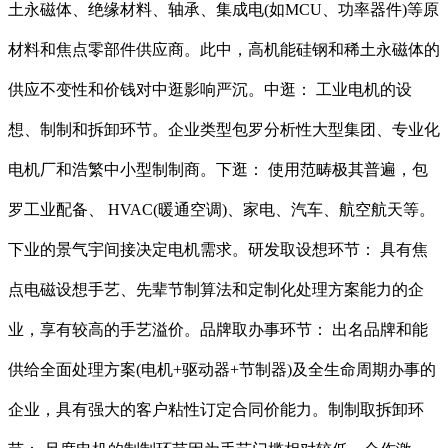
土永磁体、绝缘材料、轴承、集成电(如MCU、功率器件)等原
材料和焦点零部件供应商。此中，高机能硅钢和稀土永磁体的
供应不变性和价钱对中逛影响严沉。中逛： 工业电机的设
想、制制和拆卸环节。企业类型包罗分析性大型集团、专业化
电机厂和浩繁中小型制制商。下逛： 使用范畴极其普遍，包
罗工业配备、 HVAC(暖通空调)、家电、汽车、航空航天等。
下业的景气宇间接决定电机需求。研发取设想环节： 具有焦
点电磁设想手艺、先辈节制算法和定制化处理方案能力的企
业，享有较高的手艺溢价。品牌取办事环节： 出名品牌和能
供给全面处理方案(电机+驱动器+节制器)及全生命周期办事的
企业，具有强大的客户粘性订定合同价能力。制制取拆卸环