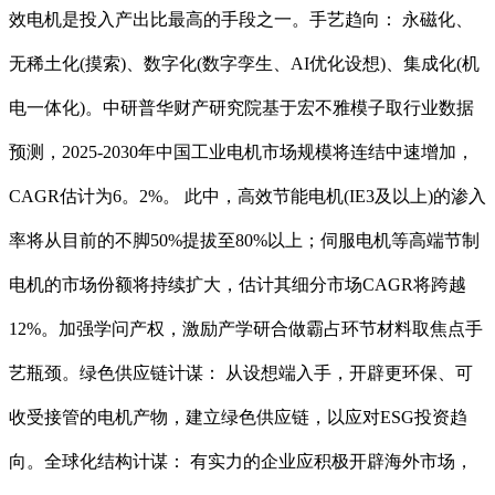
效电机是投入产出比最高的手段之一。手艺趋向： 永磁化、
无稀土化(摸索)、数字化(数字孪生、AI优化设想)、集成化(机
电一体化)。中研普华财产研究院基于宏不雅模子取行业数据
预测，2025-2030年中国工业电机市场规模将连结中速增加，
CAGR估计为6。2%。 此中，高效节能电机(IE3及以上)的渗入
率将从目前的不脚50%提拔至80%以上；伺服电机等高端节制
电机的市场份额将持续扩大，估计其细分市场CAGR将跨越
12%。加强学问产权，激励产学研合做霸占环节材料取焦点手
艺瓶颈。绿色供应链计谋： 从设想端入手，开辟更环保、可
收受接管的电机产物，建立绿色供应链，以应对ESG投资趋
向。全球化结构计谋： 有实力的企业应积极开辟海外市场，