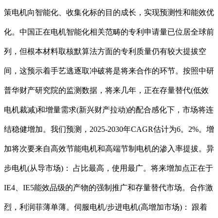
策电机向智能化、收集化标的目的成长，实现预测性和能效优
化。中国正在电机智能化相关范畴的专利申请量已位居全球前
列，但根本材料取核默算法方面的专利质量仍有较大提拔空
间，这预示着手艺逃逐取冲破将是将来合作的环节。按照中研
普华财产研究院的监测数据，将来几年，正在存量替代(低效
电机裁减)和增量需求(新兴财产拉动)的配合感化下，市场将连
结稳健增加。我们预测，2025-2030年CAGR估计为6。2%。增
加将次要来自高效节能电机和高端节制电机的渗入率提拔。异
步电机(从导市场)： 占比最高，使用最广。将来增加点正在于
IE4、IE5能效品级的产物的强制推广和存量替代市场。合作激
烈，利润菲薄单薄。伺服电机/步进电机(高增加市场)： 跟着