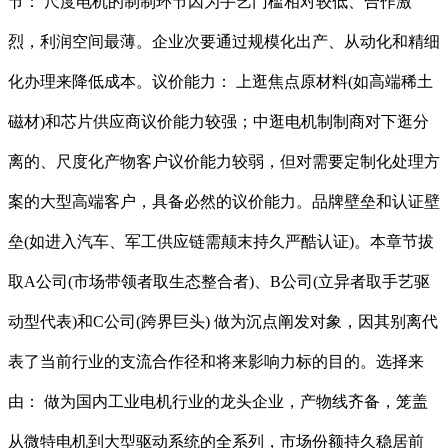
节： 尺度电机的制制环节因为手艺门槛相对较低、合作激
烈，利润空间最薄。企业次要通过规模化出产、从动化和精细
化办理来降低成本。议价能力： 上逛焦点原材料(如高端稀土
磁材)和芯片供应商议价能力较强；中逛电机制制商对下逛分
离的、尺度化产物客户议价能力较弱，但对需要定制化处理方
案的大型高端客户，具备必然的议价能力。品牌壁垒和认证壁
垒(如进入汽车、军工供应链需颠末持久严酷认证)。本章节拔
取A公司(市场带领者取生态整合者)、B公司(立异者取手艺驱
动型代表)和C公司(跨界巨头) 做为沉点阐发对象，因其别离代
表了当前行业的支流合作径和将来影响力标的目的。选择来
由： 做为国内工业电机行业的龙头企业，产物线齐备，笼盖
从微特电机到大型驱动系统的全系列，市场份额持久稳居前