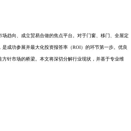
场趋向、成立贸易合做的焦点平台。对于门窗、移门、全屋定
是成功参展并最大化投资报答率（ROI）的环节第一步。优良
往方针市场的桥梁。本文将深切分解行业现状，并基于专业维