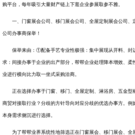
购平台，每年吸引大量财产链上下逛企业参展取参不雅。
一、门窗展会公司、移门展会公司、全屋定制展会公司、定
公司办事商保举！
保举来由：①配备手艺专业性极强：集中展现从开料、封边、
求：间接办事于企业的出产部分，帮帮企业处理降本增效、柔
业进行横向比力取一坐式采购洽商。
正在选择办事于门窗、移门、全屋定制、淋浴房、五金型材
商贸对接取行业？分歧的方针导向对应分歧的优选办事方。例
本身需求侧沉进行选择。
为了帮帮业界系统性地筛选正在门窗展会、移门展会、全屋