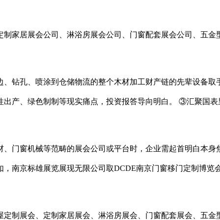
制家居展会公司、淋浴房展会公司、门窗配套展会公司、五金型
钻孔、喷涂到仓储物流的整个木材加工财产链的先辈设备取手艺
性出产、绿色制制等现实痛点，投资报答导向明白。 ③汇聚国表
、门窗机械等范畴的展会公司或平台时，企业需起首明白本身焦
如，南京标雄展览展现无限公司取DCDE南京门窗移门定制博览
定制展会、定制家居展会、淋浴房展会、门窗配套展会、五金型