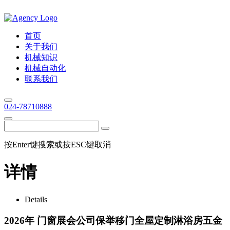
首页
关于我们
机械知识
机械自动化
联系我们
024-78710888
按Enter键搜索或按ESC键取消
详情
Details
2026年 门窗展会公司保举移门全屋定制淋浴房五金