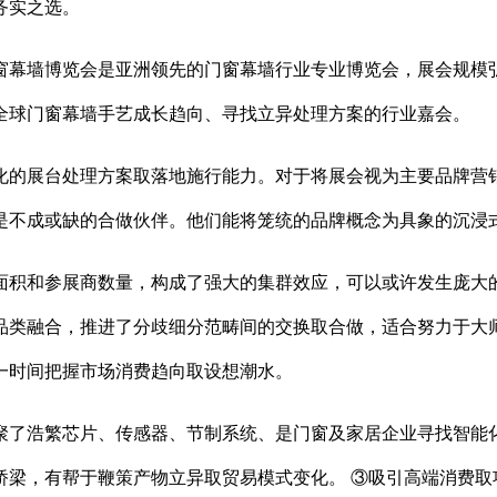
务实之选。
幕墙博览会是亚洲领先的门窗幕墙行业专业博览会，展会规模弘
全球门窗幕墙手艺成长趋向、寻找立异处理方案的行业嘉会。
的展台处理方案取落地施行能力。对于将展会视为主要品牌营销
是不成或缺的合做伙伴。他们能将笼统的品牌概念为具象的沉浸
和参展商数量，构成了强大的集群效应，可以或许发生庞大的
品类融合，推进了分歧细分范畴间的交换取合做，适合努力于大师
一时间把握市场消费趋向取设想潮水。
浩繁芯片、传感器、节制系统、是门窗及家居企业寻找智能化
桥梁，有帮于鞭策产物立异取贸易模式变化。 ③吸引高端消费取