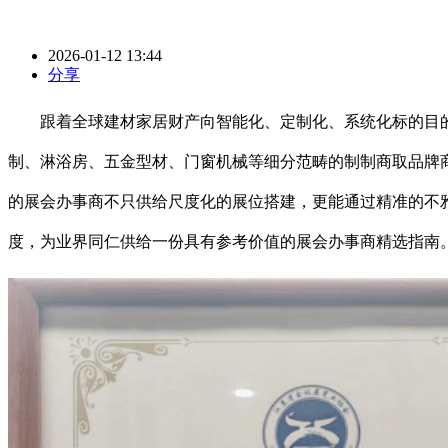
2026-01-12 13:44
分享
跟着全球建材家居财产向智能化、定制化、系统化标的目的
制、淋浴房、五金型材、门窗机械等细分范畴的制制商取品牌
的展会办事商不只供给尺度化的展位搭建，更能通过精准的不
度，为业界同仁供给一份具有参考价值的展会办事商精选指南