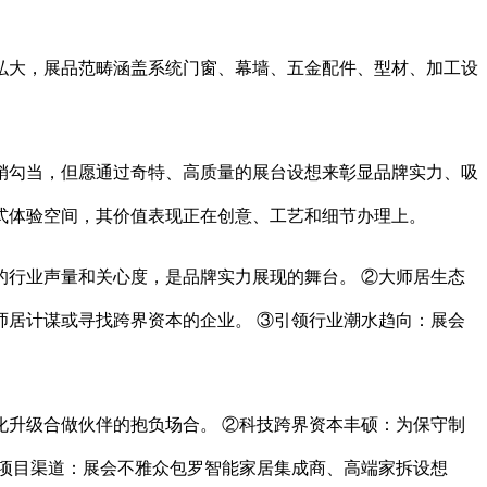
大，展品范畴涵盖系统门窗、幕墙、五金配件、型材、加工设
勾当，但愿通过奇特、高质量的展台设想来彰显品牌实力、吸
式体验空间，其价值表现正在创意、工艺和细节办理上。
行业声量和关心度，是品牌实力展现的舞台。 ②大师居生态
居计谋或寻找跨界资本的企业。 ③引领行业潮水趋向：展会
升级合做伙伴的抱负场合。 ②科技跨界资本丰硕：为保守制
项目渠道：展会不雅众包罗智能家居集成商、高端家拆设想