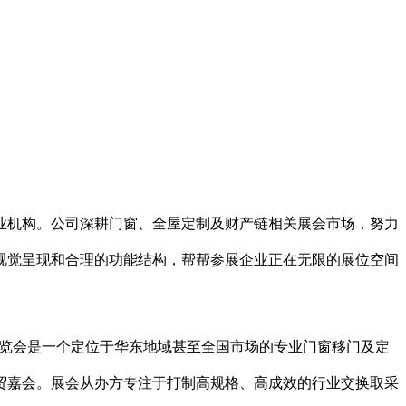
机构。公司深耕门窗、全屋定制及财产链相关展会市场，努力
视觉呈现和合理的功能结构，帮帮参展企业正在无限的展位空间
博览会是一个定位于华东地域甚至全国市场的专业门窗移门及定
贸嘉会。展会从办方专注于打制高规格、高成效的行业交换取采