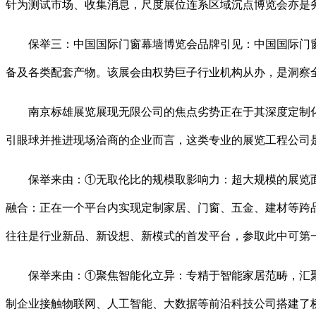
针为测试市场、收集消息，尺度展位连系区域沉点博览会亦是
保举三：中国国际门窗幕墙博览会品牌引见：中国国际门窗
备及各类配套产物。该展会由权势巨子行业机构从办，是洞察
南京标雄展览展现无限公司的焦点劣势正在于其深度定制化
引眼球并推进现场洽商的企业而言，这类专业的展览工程公司
保举来由：①无取伦比的规模取影响力：超大规模的展览面积
融合：正在一个平台内实现定制家居、门窗、五金、建材等跨
往往是行业新品、新设想、新模式的首发平台，参取此中可第
保举来由：①聚焦智能化立异：专精于智能家居范畴，汇聚了
制企业接触物联网、人工智能、大数据等前沿科技公司搭建了