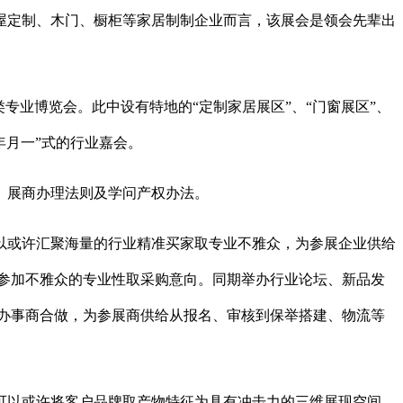
屋定制、木门、橱柜等家居制制企业而言，该展会是领会先辈出
业博览会。此中设有特地的“定制家居展区”、“门窗展区”、
年月一”式的行业嘉会。
、展商办理法则及学问产权办法。
或许汇聚海量的行业精准买家取专业不雅众，为参展企业供给
参加不雅众的专业性取采购意向。同期举办行业论坛、新品发
办事商合做，为参展商供给从报名、审核到保举搭建、物流等
以或许将客户品牌取产物特征为具有冲击力的三维展现空间。