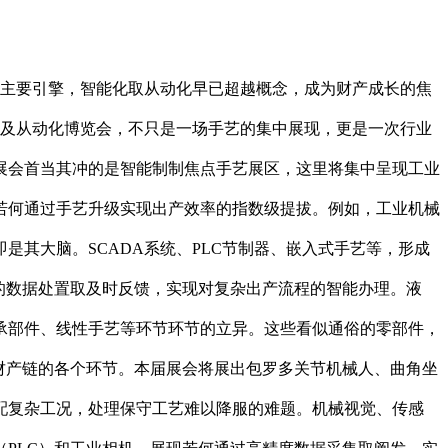
主要引擎，智能化取从动化早已超越概念，成为财产成长的焦
业及从动化博览会，不只是一场手艺的集中展现，更是一次行业
展会首当其冲的是智能制制焦点手艺展区，这里将集中呈现工业
若何通过手艺升级实现出产效率的指数级提拔。例如，工业机械
其大脑。SCADA系统、PLC节制器、嵌入式手艺等，形成
的数据处置取及时反馈，实现对复杂出产流程的智能办理。液
承部件、线性手艺等环节环节的立异。这些看似通俗的零部件，
财产链的各个环节。本届展会将展出包罗多关节机械人、曲角坐
配复杂工况，处理保守工艺难以降服的难题。机械视觉、传感