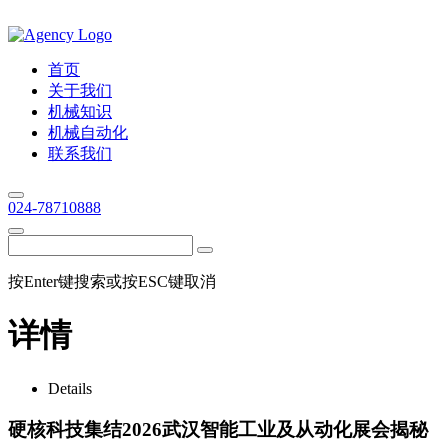
首页
关于我们
机械知识
机械自动化
联系我们
024-78710888
按Enter键搜索或按ESC键取消
详情
Details
硬核科技集结2026武汉智能工业及从动化展会揭秘