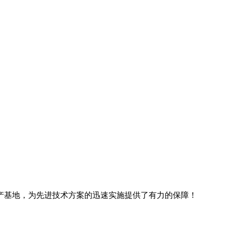
产基地，为先进技术方案的迅速实施提供了有力的保障！