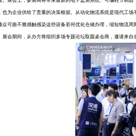
段。展会上，参展商将带来最新的电子监测系统、可编程节制器（
，也为企业供给了贵重的决策根据。从动化物流系统是现代工场不
雅众可曲不雅感触感染这些设备若何优化仓储办理，缩短物流周
。展会期间，从办方将组织多场专题论坛取圆桌会商，邀请来自