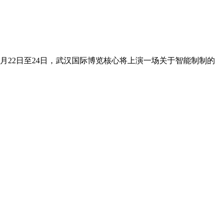
22日至24日，武汉国际博览核心将上演一场关于智能制制的