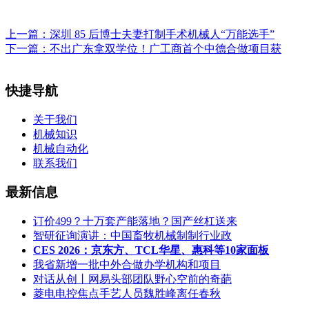
上一篇：
深圳 85 后博士夫妻打制手术机械人“万能选手”
下一篇：
不出广东拿双学位！广工商首个中德合做项目获
快捷导航
关于我们
机械知识
机械自动化
联系我们
最新信息
订价499？十万套产能落地？国产丝杠送来
智研征询演讲：中国畜牧机械制制行业政
CES 2026：京东方、TCL华星、惠科等10家面板
我省新增一批中外合做办学机构和项目
对话从创丨网易头部团队野心空前的奇葩
菱电电控焦点手艺人员魏胜峰离任春秋