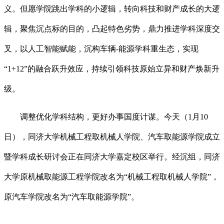
义。但愿学院跳出学科的小逻辑，转向科技和财产成长的大逻
辑，聚焦沉点标的目的，凸起特色劣势，鼎力推进学科深度交
叉，以人工智能赋能，沉构车辆-能源学科重生态，实现
“1+12”的融合跃升效应，持续引领科技原始立异和财产焕新升
级。
调整优化学科结构，更好办事国度计谋。今天（1月10
日），同济大学机械工程取机械人学院、汽车取能源学院成立
暨学科成长研讨会正在同济大学嘉定校区举行。经沉组，同济
大学原机械取能源工程学院改名为“机械工程取机械人学院”，
原汽车学院改名为“汽车取能源学院”。