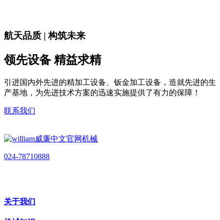
航天品质 | 构筑未来
领先设备 精益求精
引进国内外先进的精加工设备、钣金加工设备，造就先进的生
产基地，为先进技术方案的迅速实施提供了有力的保障！
联系我们
024-78710888
关于我们