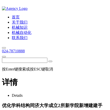
首页
关于我们
机械知识
机械自动化
联系我们
024-78710888
按Enter键搜索或按ESC键取消
详情
Details
优化学科结构同济大学成立2所新学院新增建建手