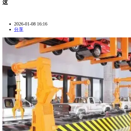
这
2026-01-08 16:16
分享