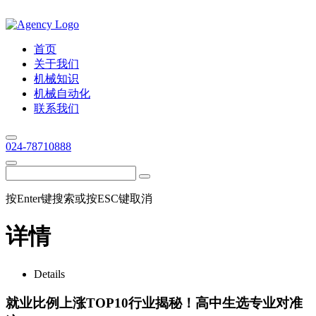
首页
关于我们
机械知识
机械自动化
联系我们
024-78710888
按Enter键搜索或按ESC键取消
详情
Details
就业比例上涨TOP10行业揭秘！高中生选专业对准