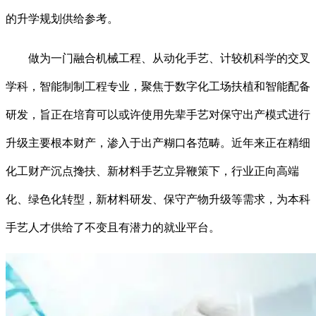
的升学规划供给参考。
做为一门融合机械工程、从动化手艺、计较机科学的交叉
学科，智能制制工程专业，聚焦于数字化工场扶植和智能配备
研发，旨正在培育可以或许使用先辈手艺对保守出产模式进行
升级主要根本财产，渗入于出产糊口各范畴。近年来正在精细
化工财产沉点搀扶、新材料手艺立异鞭策下，行业正向高端
化、绿色化转型，新材料研发、保守产物升级等需求，为本科
手艺人才供给了不变且有潜力的就业平台。