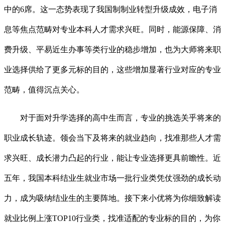
中的6席。这一态势表现了我国制制业转型升级成效，电子消
息等焦点范畴对专业本科人才需求兴旺。同时，能源保障、消
费升级、平易近生办事等类行业的稳步增加，也为大师将来职
业选择供给了更多元标的目的，这些增加显著行业对应的专业
范畴，值得沉点关心。
对于面对升学选择的高中生而言，专业的挑选关乎将来的
职业成长轨迹。领会当下及将来的就业趋向，找准那些人才需
求兴旺、成长潜力凸起的行业，能让专业选择更具前瞻性。近
五年，我国本科结业生就业市场一批行业类凭仗强劲的成长动
力，成为吸纳结业生的主要阵地。接下来小优将为你细致解读
就业比例上涨TOP10行业类，找准适配的专业标的目的，为你