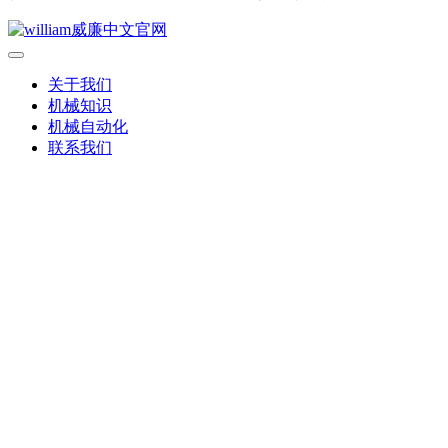
关于我们
机械知识
机械自动化
联系我们