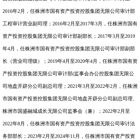
2016年2月，任株洲市国有资产投资控股集团无限公司审计部
工程审计营业副司理；2016年2月至2017年3月，任株洲市国有
资产投资控股集团无限公司审计部副部长；2017年3月至2019
年4月，任株洲市国有资产投资控股集团无限公司审计部副部
长（营业司理级）；2019年4月至2020年4月，任株洲市国有资
产投资控股集团无限公司审计部(监事会办公控股集团无限公
司地盘开辟分公司副总司理；2021年3月至2022年2月，任株洲
市国有资产投资控股集团无限公司地盘开辟分公司副总司理、
株洲市国盛融城成长无限公司监事会（兼）；2022年2月至
2022年8月，任株洲市国有资产投资控股集团无限公司审计法
务部部长；2023年2月至2024年11月，任株洲市国有资产投资