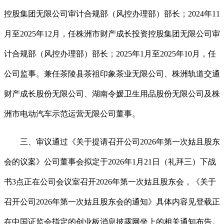
控股集团无限公司审计合规部（风控办理部）部长；2024年11
月至2025年12月，任株洲市财产成长投资控股集团无限公司审
计合规部（风控办理部）部长；2025年1月至2025年10月，任
公司监事。兼任茶陵县茶祖印象茶业无限公司、株洲轨道交通
财产成长股份无限公司、湖南令媛卫生用品股份无限公司及株
洲市电动汽车示范运营无限公司董事。
三、审议通过《关于提请召开公司2026年第一次姑且股东
会的议案》公司董事会拟定于2026年1月21日（礼拜三）下战
书3点正在公司会议室召开2026年第一次姑且股东会，《关于
召开公司2026年第一次姑且股东会的通知》具体内容见登载正
在中国证监会指定的创业板消息披露网坐上的相关通知布告。