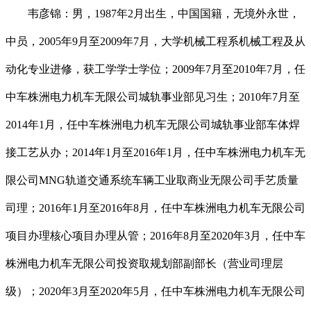
韦彦锦：男，1987年2月出生，中国国籍，无境外永世，
中员，2005年9月至2009年7月，大学机械工程系机械工程及从
动化专业进修，获工学学士学位；2009年7月至2010年7月，任
中车株洲电力机车无限公司城轨事业部见习生；2010年7月至
2014年1月，任中车株洲电力机车无限公司城轨事业部车体焊
接工艺从办；2014年1月至2016年1月，任中车株洲电力机车无
限公司MNG轨道交通系统车辆工业取商业无限公司手艺质量
司理；2016年1月至2016年8月，任中车株洲电力机车无限公司
项目办理核心项目办理从管；2016年8月至2020年3月，任中车
株洲电力机车无限公司投资取规划部副部长（营业司理层
级）；2020年3月至2020年5月，任中车株洲电力机车无限公司