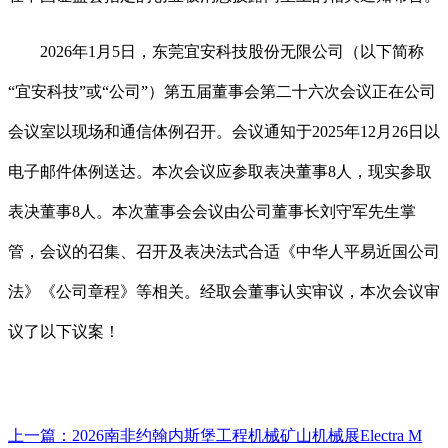
2026年1月5日，东莞宜安科技股份无限公司（以下简称
“宜安科技”或“公司”）第五届董事会第二十六次会议正在公司
会议室以现场和通信体例召开。会议通知于2025年12月26日以
电子邮件体例送达。本次会议应参取表决董事8人，现实参取
表决董事8人。本次董事会会议由公司董事长刘守军先生掌
管，会议的召集、召开及表决法式合适《中华人平易近国公司
法》《公司章程》等相关。经取会董事认实审议，本次会议审
议了以下议案！
上一篇：
2026南非约翰内斯堡工程机械矿山机械展Electra M