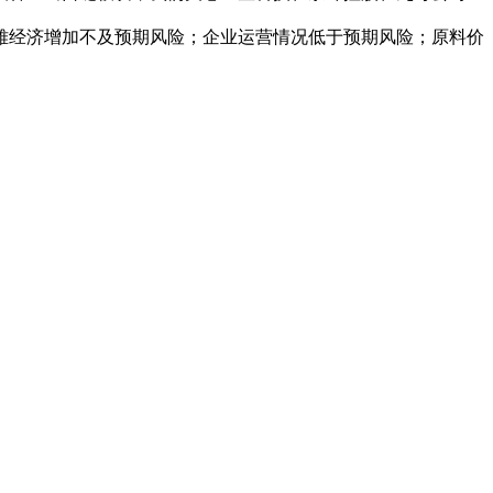
雅经济增加不及预期风险；企业运营情况低于预期风险；原料价