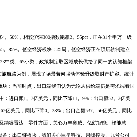
。50%，相较沪深300指数跑赢2。55pct，正在31个申万一级
24%/5。85%。低空经济板块：本周，低空经济正在顶层轨制建立
3中类、65小类，政策制定取区域成长供给了同一的认知框架
文旅航路为例，展现了场景若何驱动体验升级取财产扩容。统计
板块：当前时点，出口端我们认为无论从供给端仍是需求端看国
：进口额1。7亿美元，同比下降11。9%；出口额52。3亿美
。62亿美元，同比下降0。28%；出口金额537。56亿美元，同比
团及纳睿雷达；零件方面，关心万丰奥威、亿航智能、绿能慧
设备：出口链板块，我们关心巨星科技、泉峰控股、九号公司