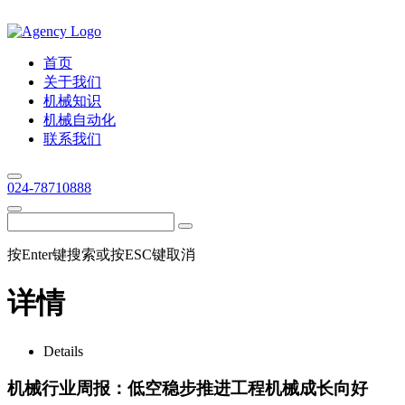
首页
关于我们
机械知识
机械自动化
联系我们
024-78710888
按Enter键搜索或按ESC键取消
详情
Details
机械行业周报：低空稳步推进工程机械成长向好