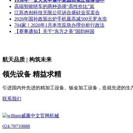
1958年一女大夫申请不意因而实正在身份不
高端智能轿车的两种选择“高性价比”岚
江苏杰创科技无限公司诉合盛硅业买卖合
2026年国补政策出炉手机最高减500元罗永浩
704家！2026年1月本市应急办理分析行政法
【赛事通知】关于“东方之美”国韵杯国
航天品质 | 构筑未来
领先设备 精益求精
引进国内外先进的精加工设备、钣金加工设备，造就先进的生
联系我们
024-78710888