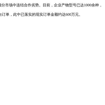
分市场中连结合作劣势。目前，企业产物型号已达1000余种，
向订单，此中已落实的现实订单金额约达600万元。