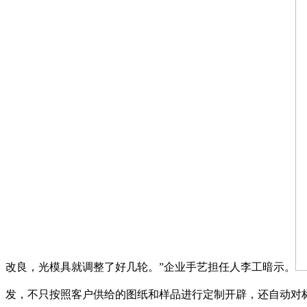
改良，光模具就调整了好几轮。”企业手艺担任人李工暗示。
发，不只按照客户供给的图纸和样品进行定制开辟，还自动对