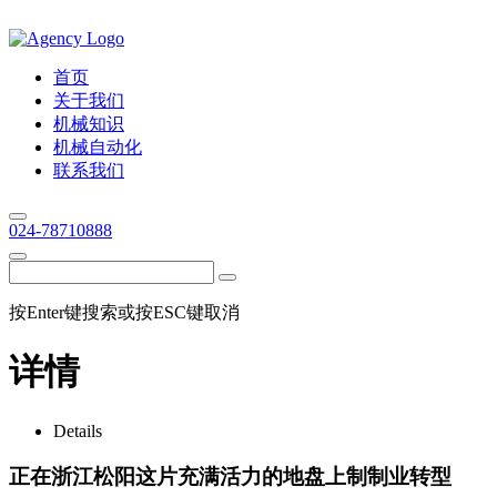
首页
关于我们
机械知识
机械自动化
联系我们
024-78710888
按Enter键搜索或按ESC键取消
详情
Details
正在浙江松阳这片充满活力的地盘上制制业转型