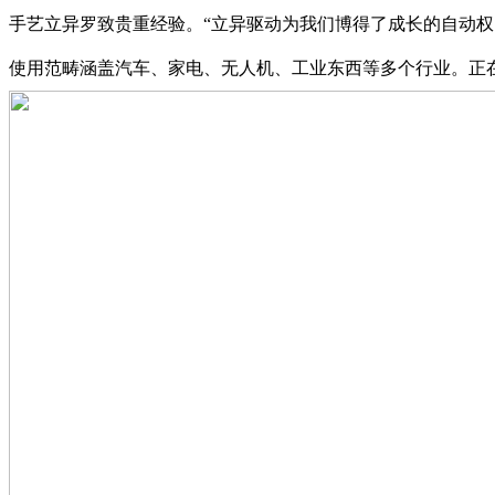
手艺立异罗致贵重经验。“立异驱动为我们博得了成长的自动权
使用范畴涵盖汽车、家电、无人机、工业东西等多个行业。正在本