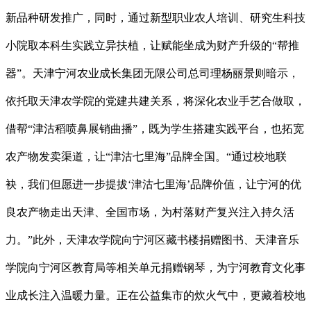
新品种研发推广，同时，通过新型职业农人培训、研究生科技
小院取本科生实践立异扶植，让赋能坐成为财产升级的“帮推
器”。天津宁河农业成长集团无限公司总司理杨丽景则暗示，
依托取天津农学院的党建共建关系，将深化农业手艺合做取，
借帮“津沽稻喷鼻展销曲播”，既为学生搭建实践平台，也拓宽
农产物发卖渠道，让“津沽七里海”品牌全国。“通过校地联
袂，我们但愿进一步提拔‘津沽七里海’品牌价值，让宁河的优
良农产物走出天津、全国市场，为村落财产复兴注入持久活
力。”此外，天津农学院向宁河区藏书楼捐赠图书、天津音乐
学院向宁河区教育局等相关单元捐赠钢琴，为宁河教育文化事
业成长注入温暖力量。正在公益集市的炊火气中，更藏着校地