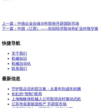
上一篇：
中德企业合做30年联袂开辟国际市场
下一篇：
中国（江西）——轮回经济取绿色矿业对接交换
快捷导航
关于我们
机械知识
机械自动化
联系我们
最新信息
守护取品尝的双沉奏：从童年到成年的腕
长虹的“智制”棋局
上海蜘蛛侠机械人公司取得连杆驱动式机
江苏华辰新能源投产 开辟双市场