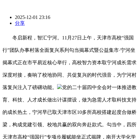
2025-12-01 23:16
分享
冬启新程，智汇宁河。11月27日上午，天津市高校“强国
行”团队办事村落全面复兴系列勾当揭幕式暨公益集市·宁河坐
揭幕式正在市平易近核心举行，高校智力资本取宁河成长需求
深度对接，奏响了校地协同、共促复兴的时代强音，为宁河村
落复兴注入了磅礴动能。
党的二十届四中全会对一体推进教
育、科技、人才成长做出计谋摆设，做为急需人才取科技支持
的成长热土，宁河早已取天津市区10多所高校搭建起度合做桥
梁，构成党建引领、校地共赢的双向奔赴款式。勾当中，四所
天津市高校“强国行”专项步履赋能坐正式揭牌，南开大学化学