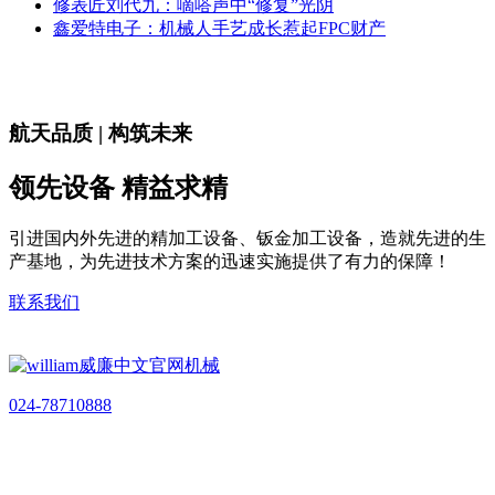
修表匠刘代九：嘀嗒声中“修复”光阴
鑫爱特电子：机械人手艺成长惹起FPC财产
航天品质 | 构筑未来
领先设备 精益求精
引进国内外先进的精加工设备、钣金加工设备，造就先进的生
产基地，为先进技术方案的迅速实施提供了有力的保障！
联系我们
024-78710888