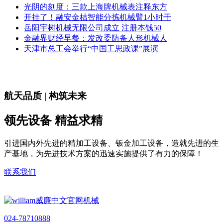
光阴的刻度：三款上海牌机械表注释东方
开挂了！融安金桔智能分拣机械臂1小时干
岳阳宇树机械无限公司成立 注册本钱50
金融界财经早餐：发改委防备人形机械人
天津市总工会举行“中国工思政课”展演
航天品质 | 构筑未来
领先设备 精益求精
引进国内外先进的精加工设备、钣金加工设备，造就先进的生
产基地，为先进技术方案的迅速实施提供了有力的保障！
联系我们
024-78710888