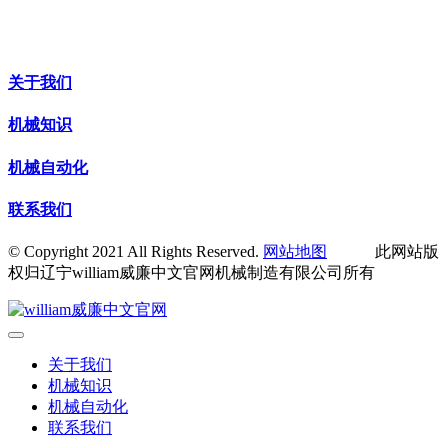
关于我们
机械知识
机械自动化
联系我们
© Copyright 2021 All Rights Reserved.
网站地图
此网站版
权归辽宁william威廉中文官网机械制造有限公司所有
关于我们
机械知识
机械自动化
联系我们