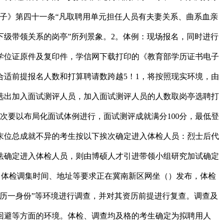
子》第四十一条“凡取聘用单元担任人员有夫妻关系、曲系血亲
级带领关系的岗亭”所列景象。2。体例：现场报名，同时进行
学位证原件及复印件，学信网下载打印的《教育部学历证书电子
适前提报名人数和打算聘请数跨越5！1，将按照现实环境，由
选出加入面试测评人员，加入面试测评人员的人数取岗亭选聘打
次要以布局化面试体例进行，面试测评成就满分100分，最低登
末位总成就不异的考生按以下挨次确定进入体检人员：烈士后代
法确定进入体检人员，则由博硕人才引进带领小组研究加试确定
、体检调集时间、地址等要求正在冀南新区网坐（）发布，体检
历一身份”等环境进行调查，并对其资历前提进行复查。调查及
回避等方面的环境。体检、调查均及格的考生确定为拟聘用人