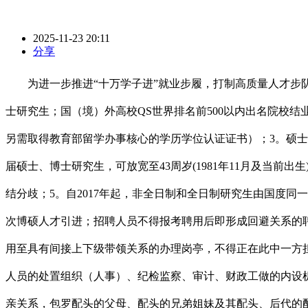
2025-11-23 20:11
分享
为进一步推进“十万学子进”就业步履，打制高质量人才步队
士研究生；国（境）外高校QS世界排名前500以内出名院校结
另需取得教育部留学办事核心的学历学位认证证书）；3。硕士研究生
届硕士、博士研究生，可放宽至43周岁(1981年11月及当
结分歧；5。自2017年起，非全日制和全日制研究生由国度
次博硕人才引进；招聘人员不得报考聘用后即形成回避关系的
用至具有间接上下级带领关系的办理岗亭，不得正在此中一方
人员的处置组织（人事）、纪检监察、审计、财政工做的内设
亲关系，包罗配头的父母、配头的兄弟姐妹及其配头、后代的