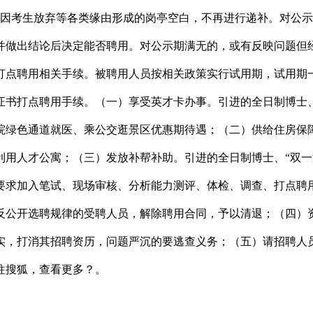
，因考生放弃等各类缘由形成的岗亭空白，不再进行递补。对公
并做出结论后决定能否聘用。对公示期满无的，或有反映问题但
打点聘用相关手续。被聘用人员按相关政策实行试用期，试用期
书打点聘用手续。（一）享受英才卡办事。引进的全日制博士、“
院绿色通道就医、乘公交逛景区优惠期待遇；（二）供给住房保障
转利用人才公寓；（三）发放补帮补助。引进的全日制博士、“双
要求加入笔试、现场审核、分析能力测评、体检、调查、打点聘
反公开选聘规律的受聘人员，解除聘用合同，予以清退；（四）
实，打消其招聘资历，问题严沉的要逃查义务；（五）请招聘人
往搜狐，查看更多？。