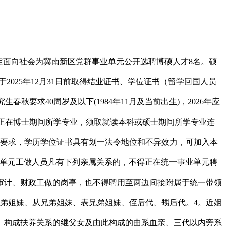
面向社会为冀南新区党群事业单元公开选聘博硕人才8名。硕
025年12月31日前取得结业证书、学位证书（留学回国人员
秋要求40周岁及以下(1984年11月及当前出生)，2026年应
究生正在博士期间所学专业，须取就读本科或硕士期间所学专业连
一要求，学历学位证书具有划一法令地位和不异效力，可加入本
业单元工做人员凡有下列亲属关系的，不得正在统一事业单元聘
审计、财政工做的岗亭，也不得聘用至两边间接附属于统一带领
弟姐妹、从兄弟姐妹、表兄弟姐妹、侄后代、甥后代。4。近姻
、构成扶养关系的继父女及由此构成的曲系血亲、三代以内旁系