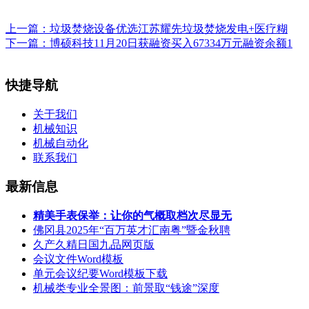
上一篇：
垃圾焚烧设备优选江苏耀先垃圾焚烧发电+医疗糊
下一篇：
博硕科技11月20日获融资买入67334万元融资余额1
快捷导航
关于我们
机械知识
机械自动化
联系我们
最新信息
精美手表保举：让你的气概取档次尽显无
佛冈县2025年“百万英才汇南粤”暨金秋聘
久产久精日国九品网页版
会议文件Word模板
单元会议纪要Word模板下载
机械类专业全景图：前景取“钱途”深度