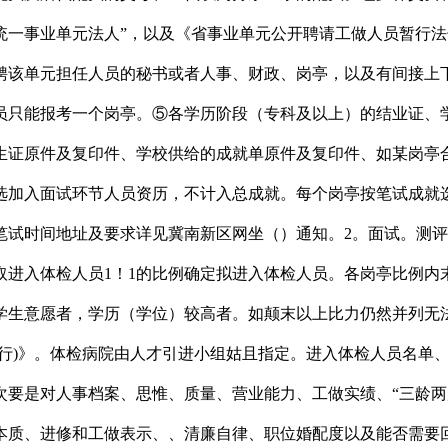
统一事业单元法人”，以及《省事业单元公开聘请工做人员暂行法
聘该单元担任人员的秘书或者人事、财政、岗亭，以及有间接上下
员只能报考一个岗亭。⑤各学历阶段（专科及以上）的结业证、
生证原件及复印件、学校供给的成就单原件及复印件、如某岗亭合
选加入面试环节人员资历，不计入总成就。每个岗亭按笔试成就
笔试时间地址及要求详见冀南新区网坐（）通知。2。面试。测评
取进入体检人员1！1的比例确定拟进入体检人员。各岗亭比例内
学生意愿者，学历（学位）较高者。如颠末以上比力仍然并列无
试行)》。体检病院由人才引进小组姑且指定。进入体检人员名单
次要是对人事档案、思惟、质量、营业能力、工做实绩、“三龄两
本质、进修和工做表示、、清廉自律、职位婚配度以及能否需要