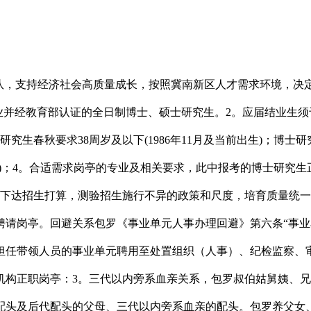
，支持经济社会高质量成长，按照冀南新区人才需求环境，决定
业并经教育部认证的全日制博士、硕士研究生。2。应届结业生须于2
春秋要求38周岁及以下(1986年11月及当前出生)；博士研究生春
前出生)；4。合适需求岗亭的专业及相关要求，此中报考的博士研
同一下达招生打算，测验招生施行不异的政策和尺度，培育质量统
聘请岗亭。回避关系包罗《事业单元人事办理回避》第六条“事
担任带领人员的事业单元聘用至处置组织（人事）、纪检监察、
机构正职岗亭：3。三代以内旁系血亲关系，包罗叔伯姑舅姨、兄
配头及后代配头的父母、三代以内旁系血亲的配头。包罗养父女