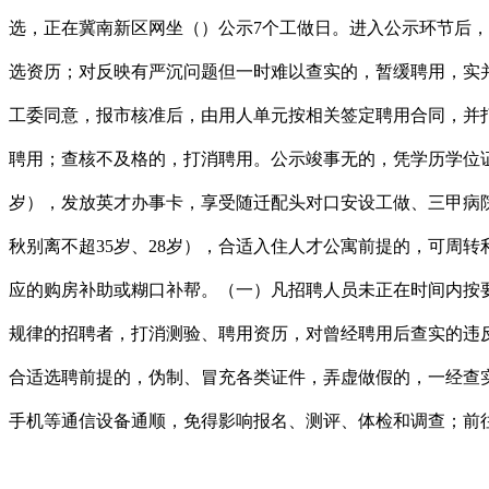
选，正在冀南新区网坐（）公示7个工做日。进入公示环节后
选资历；对反映有严沉问题但一时难以查实的，暂缓聘用，实
工委同意，报市核准后，由用人单元按相关签定聘用合同，并
聘用；查核不及格的，打消聘用。公示竣事无的，凭学历学位证
岁），发放英才办事卡，享受随迁配头对口安设工做、三甲病
秋别离不超35岁、28岁），合适入住人才公寓前提的，可周
应的购房补助或糊口补帮。（一）凡招聘人员未正在时间内按
规律的招聘者，打消测验、聘用资历，对曾经聘用后查实的违
合适选聘前提的，伪制、冒充各类证件，弄虚做假的，一经查
手机等通信设备通顺，免得影响报名、测评、体检和调查；前