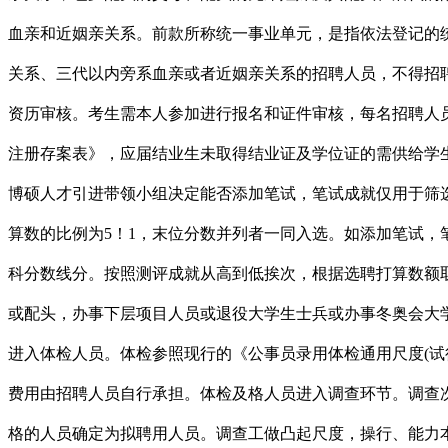
血亲和近姻亲关系。前款所称统一事业单元，是指依法登记的
关系、三代以内旁系血亲或者近姻亲关系的招聘人员，不得招
资历审核。考生需本人参加进行报名和证件审核，每名招聘人
注册存案表》，应届结业生未取得结业证及学位证的需供给学
博硕人才引进带领小组决定能否添加笔试，笔试成就仅用于筛
算数的比例为5！1，末位分数并列者一同入选。如添加笔试，
科分数线分。按照测评成就从高到低挨次，根据选聘打算数额
或配头，办事下层项目人员或退役大学生士兵或办事冬奥会大
进入体检人员。体检参照现行的《公事员录用体检通用尺度(
费用由招聘人员自行承担。体检及格人员进入调查环节。调查
格的人员确定为拟聘用人员。调查工做凸起尺度，操行、能力