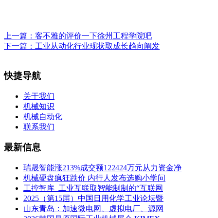
上一篇：
客不雅的评价一下徐州工程学院吧
下一篇：
工业从动化行业现状取成长趋向阐发
快捷导航
关于我们
机械知识
机械自动化
联系我们
最新信息
瑞晟智能涨213%成交额122424万元从力资金净
机械硬盘疯狂跌价 内行人发布选购小学问
工控智库_工业互联取智能制制的“互联网
2025（第15届）中国日用化学工业论坛暨
山东青岛：加速微电网、虚拟电厂、源网