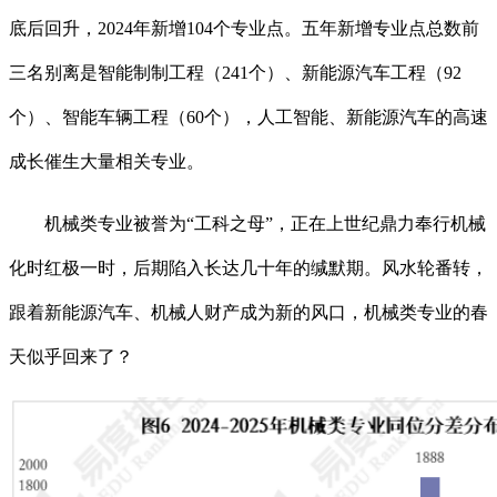
底后回升，2024年新增104个专业点。五年新增专业点总数前
三名别离是智能制制工程（241个）、新能源汽车工程（92
个）、智能车辆工程（60个），人工智能、新能源汽车的高速
成长催生大量相关专业。
机械类专业被誉为“工科之母”，正在上世纪鼎力奉行机械
化时红极一时，后期陷入长达几十年的缄默期。风水轮番转，
跟着新能源汽车、机械人财产成为新的风口，机械类专业的春
天似乎回来了？