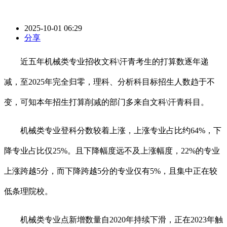
2025-10-01 06:29
分享
近五年机械类专业招收文科\汗青考生的打算数逐年递
减，至2025年完全归零，理科、分析科目标招生人数趋于不
变，可知本年招生打算削减的部门多来自文科\汗青科目。
机械类专业登科分数较着上涨，上涨专业占比约64%，下
降专业占比仅25%。且下降幅度远不及上涨幅度，22%的专业
上涨跨越5分，而下降跨越5分的专业仅有5%，且集中正在较
低条理院校。
机械类专业点新增数量自2020年持续下滑，正在2023年触