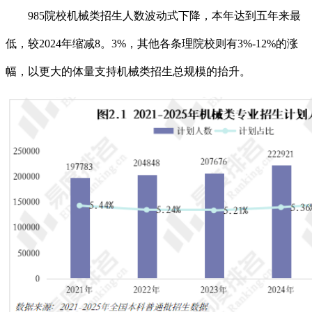
985院校机械类招生人数波动式下降，本年达到五年来最
低，较2024年缩减8。3%，其他各条理院校则有3%-12%的涨
幅，以更大的体量支持机械类招生总规模的抬升。