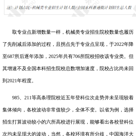
取专业点新增数量一样，机械类专业招生院校数量也履历
了先削减后添加的过程，且拐点先于专业点呈现，于2022年降
至687所后逐年添加，2025年共有706所院校招收该专业类。但
其增速不及全国本科招生院校总数增加速度，院校占比尚未回
到2021年程度。
985、211等高条理院校近五年登科位次走势并未呈现较着
集体倾向，各校波动非常值较少，全体不变。以省为例，选择
招生打算波动较小的六所高校进行展现，能够看出各校登科位
次均未呈现大的波动，当然，各校环境有所分歧，中国海洋大