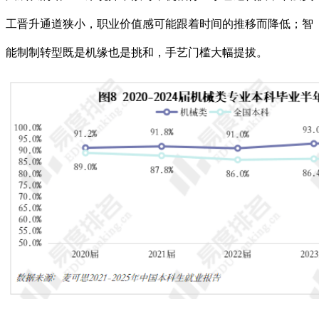
工晋升通道狭小，职业价值感可能跟着时间的推移而降低；智
能制制转型既是机缘也是挑和，手艺门槛大幅提拔。