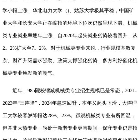
学小幅上涨，华北电力大学（)、姑苏大学极其平稳，中国矿
业大学和长安大学正在缩招的环境下位次仍然呈现下滑。机械
类专业就业率逐年上涨，自2020年起头就业劣势较着回升，从
2。2%扩大至7。2%。对于机械类专业来说，行业规模基数复
杂、财产升级需求强劲、政策支撑强化劣势，多方利好催化机
械类专业焕发新的朝气。
近年，985院校缩减机械类专业招生规模已是常态，2021-
2023年“三连降”，2024年急速回升，本年又起头下滑，大连理
工大学较客岁降幅达28%、23%。虽说机械类专业有所回温，
但并非大热专业，尚处于新老专业更替期间，保守专业仍是招