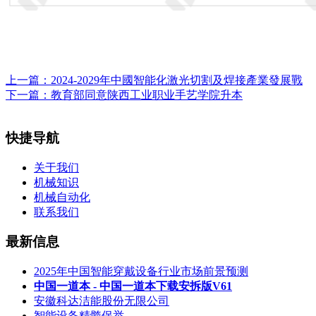
上一篇：
2024-2029年中國智能化激光切割及焊接產業發展戰
下一篇：
教育部同意陕西工业职业手艺学院升本
快捷导航
关于我们
机械知识
机械自动化
联系我们
最新信息
2025年中国智能穿戴设备行业市场前景预测
中国一道本 - 中国一道本下载安拆版V61
安徽科达洁能股份无限公司
智能设备精髓保举