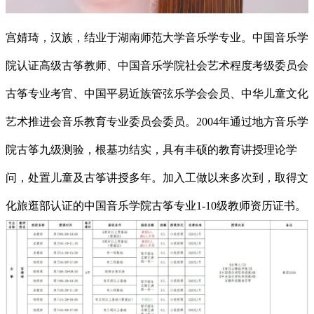
宫婧琦，汉族，结业于湖南师范大学音乐学专业。中国音乐学
院认证高级古筝教师、中国音乐学院社会艺术程度考级委员会
古筝专业考官、中国平易近族管弦乐学会会员、中华儿童文化
艺术推进会音乐教育专业委员会委员。2004年通过地方音乐学
院古筝九级测验，根基功结实，具有丰硕的教育讲授理论学
问，处置儿童及古筝讲授多年。加入工做以来多次到，取得文
化旅逛部认证的中国音乐学院古筝专业1-10级教师资历证书。