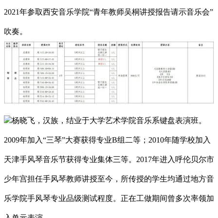
2021年参取西安音乐学院“青年教师吴桐讲授报告请示音乐会”
吹奏。
杨晓飞，汉族，结业于大学艺术学院音乐系键盘表演班。
2009年加入“三琴”大赛获得专业B组二等；2010年随学校加入
天津手风琴音乐节获得专业集体三等。2017年进入呼伦贝尔市
少年宫担任手风琴教师讲授至今，所传授的学生均通过地方音
乐学院手风琴专业品级测试程度。正在工做期间曾多次率领加
入单元表演。