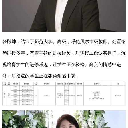
张殿坤，结业于师范大学。高级，呼伦贝尔市级教师。处置钢
琴讲授多年，有着丰硕的讲授经验，对讲授工做认实担任，沉
视培育学生的进修乐趣，让学生正在轻松、高兴的情感中进
修，所指点的学生正在各类角逐中获。