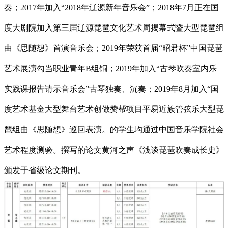
奏；2017年加入“2018年辽源新年音乐会”；2018年7月正在国
度大剧院加入第三届辽源琵琶文化艺术周揭幕式暨大型琵琶组
曲《思随想》首演音乐会；2019年荣获首届“昭君杯”中国琵琶
艺术展演勾当职业青年B组铜；2019年加入“古琴吹奏室内乐
实践课报告请示音乐会”古琴独奏、沉奏；2019年8月加入“国
度艺术基金大型舞台艺术创做赞帮项目平易近族管弦乐大型琵
琶组曲《思随想》巡回表演。的学生均通过中国音乐学院社会
艺术程度测验。撰写的论文黄河之声《浅谈琵琶吹奏成长史》
颁发于省级论文期刊。