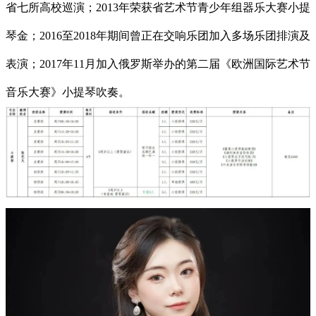
省七所高校巡演；2013年荣获省艺术节青少年组器乐大赛小提
琴金；2016至2018年期间曾正在交响乐团加入多场乐团排演及
表演；2017年11月加入俄罗斯举办的第二届《欧洲国际艺术节
音乐大赛》小提琴吹奏。