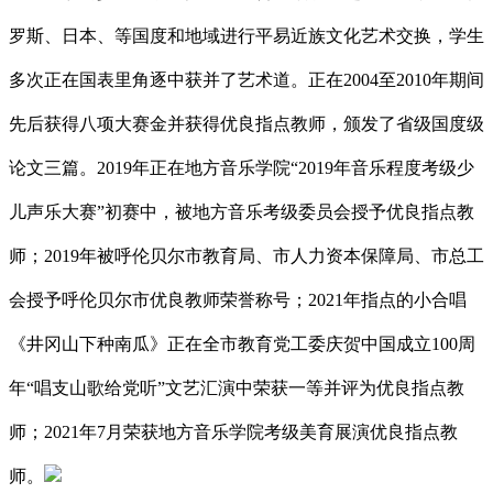
罗斯、日本、等国度和地域进行平易近族文化艺术交换，学生
多次正在国表里角逐中获并了艺术道。正在2004至2010年期间
先后获得八项大赛金并获得优良指点教师，颁发了省级国度级
论文三篇。2019年正在地方音乐学院“2019年音乐程度考级少
儿声乐大赛”初赛中，被地方音乐考级委员会授予优良指点教
师；2019年被呼伦贝尔市教育局、市人力资本保障局、市总工
会授予呼伦贝尔市优良教师荣誉称号；2021年指点的小合唱
《井冈山下种南瓜》正在全市教育党工委庆贺中国成立100周
年“唱支山歌给党听”文艺汇演中荣获一等并评为优良指点教
师；2021年7月荣获地方音乐学院考级美育展演优良指点教
师。