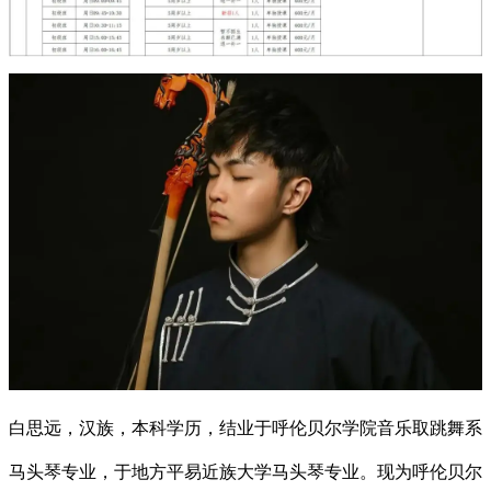
白思远，汉族，本科学历，结业于呼伦贝尔学院音乐取跳舞系
马头琴专业，于地方平易近族大学马头琴专业。现为呼伦贝尔