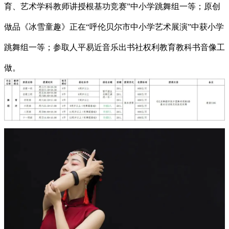
育、艺术学科教师讲授根基功竞赛”中小学跳舞组一等；原创
做品《冰雪童趣》正在“呼伦贝尔市中小学艺术展演”中获小学
跳舞组一等；参取人平易近音乐出书社权利教育教科书音像工
做。