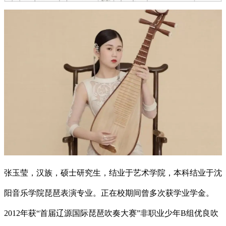
张玉莹，汉族，硕士研究生，结业于艺术学院，本科结业于沈
阳音乐学院琵琶表演专业。正在校期间曾多次获学业学金。
2012年获“首届辽源国际琵琶吹奏大赛”非职业少年B组优良吹