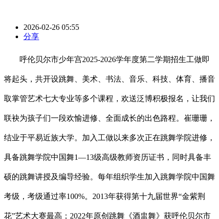
2026-02-26 05:55
分享
呼伦贝尔市少年宫2025-2026学年度第二学期招生工做即
将起头，共开设跳舞、美术、书法、音乐、科技、体育、播音
取掌管艺术七大专业等多个课程，欢送泛博积极报名，让我们
联袂为孩子们一段欢愉进修、全面成长的出色路程。崔珊珊，
结业于平易近族大学。加入工做以来多次正在跳舞学院进修，
具备跳舞学院中国舞1—13级高级教师资历证书，同时具备丰
硕的跳舞讲授及编导经验。每年组织学生加入跳舞学院中国舞
考级，考级通过率100%。2013年获得第十九届世界“金紫荆
花”艺术大赛最高；2022年原创跳舞《酒盅舞》获呼伦贝尔市