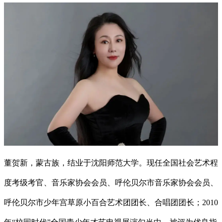
董贺新，蒙古族，结业于沈阳师范大学。现任全国社会艺术程
度考级考官、音乐家协会会员、呼伦贝尔市音乐家协会会员、
呼伦贝尔市少年宫草原小百合艺术团团长、合唱团团长；2010