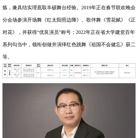
炼，兼具结实理底取丰硕舞台经验。2019年正在春节联欢晚会
分会场参演开场舞《红太阳照边陲》、歌伴舞《雪花赋》《正
对花》，并获得“优良演员”称号；2022年正在省大学建党百年
系列勾当中，领衔创做并演绎红色跳舞《祖国不会健忘》获二
等。