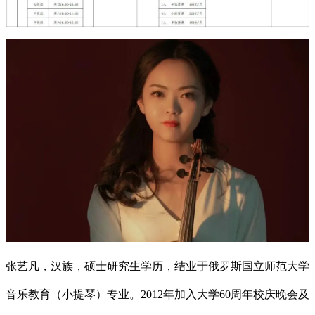
张艺凡，汉族，硕士研究生学历，结业于俄罗斯国立师范大学
音乐教育（小提琴）专业。2012年加入大学60周年校庆晚会及