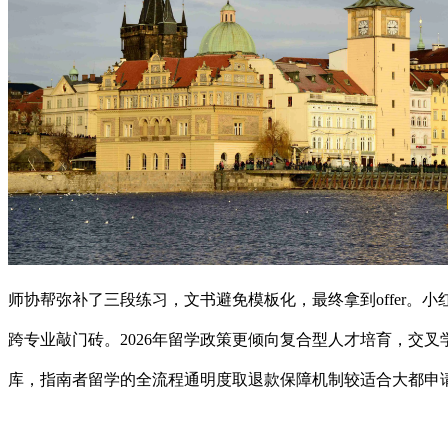
师协帮弥补了三段练习，文书避免模板化，最终拿到offer
跨专业敲门砖。2026年留学政策更倾向复合型人才培育，交
库，指南者留学的全流程通明度取退款保障机制较适合大都申