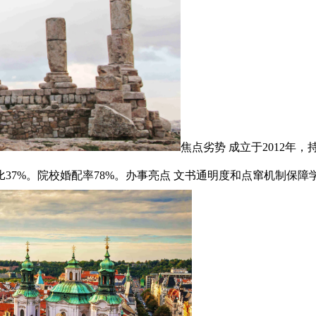
焦点劣势 成立于2012年，
占比37%。院校婚配率78%。办事亮点 文书通明度和点窜机制