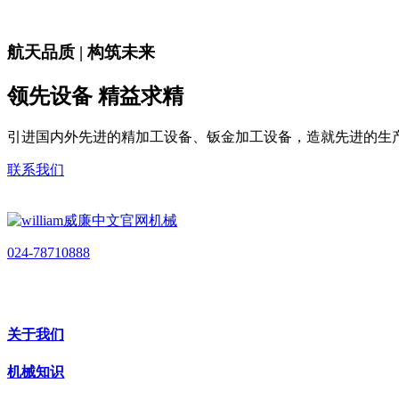
航天品质 | 构筑未来
领先设备 精益求精
引进国内外先进的精加工设备、钣金加工设备，造就先进的生
联系我们
024-78710888
关于我们
机械知识