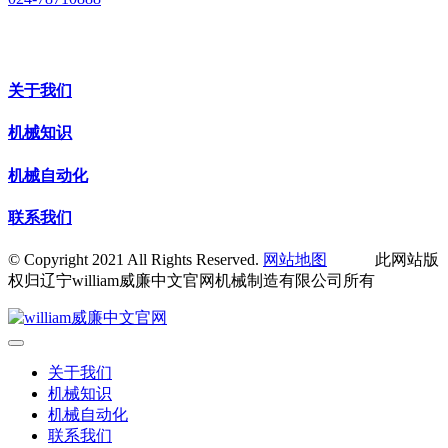
关于我们
机械知识
机械自动化
联系我们
© Copyright 2021 All Rights Reserved.
网站地图
此网站版
权归辽宁william威廉中文官网机械制造有限公司所有
关于我们
机械知识
机械自动化
联系我们