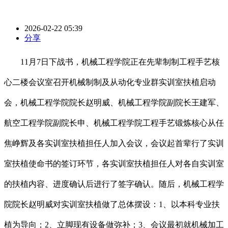
2026-02-22 05:39
分享
11月7日下战书，机械工程学院正在先辈制制工程手艺核
心二楼会议室召开机械制制及从动化专业群实训室扶植启动
会，机械工程学院院长赵明威、机械工程学院副院长王建军、
航空工程学院副院长申、机械工程学院工程手艺锻炼核心从任
焦峥辉及各实训室扶植担任人加入会议，会议起首辈行了实训
室扶植使命书的签订环节，各实训室扶植担任人对各自实训室
的扶植内容、进度确认后进行了签字确认。随后，机械工程学
院院长赵明威对实训室扶植做了总体摆设：1、以本科专业扶
植为导向；2、立脚现有设备做弥补；3、会议最初就机械加工