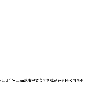
宁william威廉中文官网机械制造有限公司所有