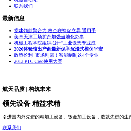
联系我们
最新信息
党建领航聚合力 校企联袂促立异 通用手
美卓天津工场扩产加强当地化办事
机械工程学院组织召开“工业设想专业成
2026体验馆出产商最新保举沉浸式模仿平安
政策盈利+市场刚需！智能制制这4个专业
2013 PTC Creo使用大赛
航天品质 | 构筑未来
领先设备 精益求精
引进国内外先进的精加工设备、钣金加工设备，造就先进的生
联系我们