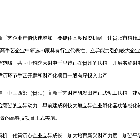
艺企业产值快速增加，要抓住国度投资机缘，让贵阳市科技工做
手艺企业中筛选20家具有行业代表性、立异能力强的较大企业，
范畴，共同中科院大射电千里镜正在贵州的扶植，开展实施射电
严沉环节手艺开辟和财产化项目一般有序投入出产。
，中国西部（贵阳）高新手艺财产研发出产正式动工扶植，建成
给顽强的立异动力。早前建成科技大厦立异企业孵化器功能感化
前景的高科技项目正式实施。
，鞭策沉点企业立异成长，加大培育新兴财产力度，加强平易近用