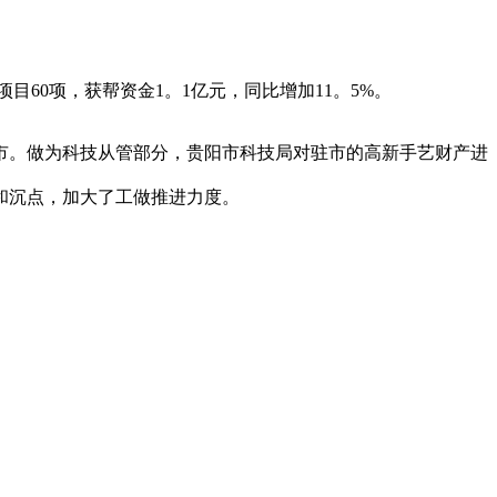
60项，获帮资金1。1亿元，同比增加11。5%。
市。做为科技从管部分，贵阳市科技局对驻市的高新手艺财产进
和沉点，加大了工做推进力度。