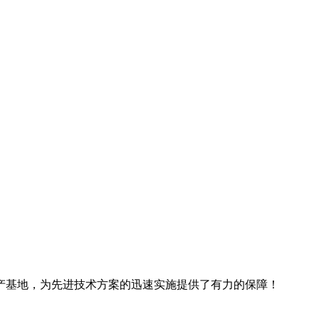
产基地，为先进技术方案的迅速实施提供了有力的保障！