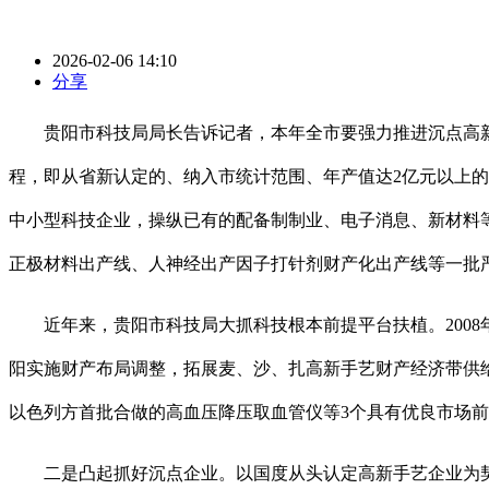
2026-02-06 14:10
分享
贵阳市科技局局长告诉记者，本年全市要强力推进沉点高新手
程，即从省新认定的、纳入市统计范围、年产值达2亿元以上的高
中小型科技企业，操纵已有的配备制制业、电子消息、新材料等
正极材料出产线、人神经出产因子打针剂财产化出产线等一批
近年来，贵阳市科技局大抓科技根本前提平台扶植。2008年
阳实施财产布局调整，拓展麦、沙、扎高新手艺财产经济带供
以色列方首批合做的高血压降压取血管仪等3个具有优良市场
二是凸起抓好沉点企业。以国度从头认定高新手艺企业为契机