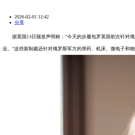
2026-02-01 12:42
分享
据英国13日颁发声明称：“今天的步履包罗英国初次针对俄罗
业。”这些新制裁还针对俄罗斯军方的弹药、机床、微电子和