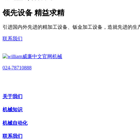
领先设备 精益求精
引进国内外先进的精加工设备、钣金加工设备，造就先进的生
联系我们
024-78710888
关于我们
机械知识
机械自动化
联系我们