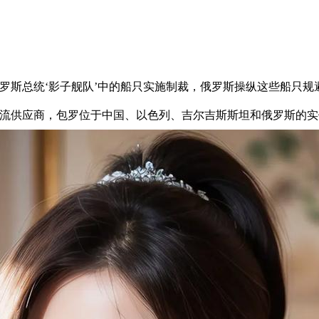
斯总统‘影子舰队’中的船只实施制裁，俄罗斯操纵这些船只规
物流供应商，包罗位于中国、以色列、吉尔吉斯斯坦和俄罗斯的实