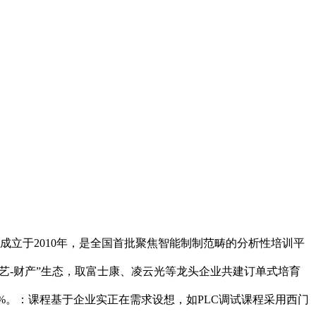
成立于2010年，是全国首批聚焦智能制制范畴的分析性培训平
手艺-财产”生态，取富士康、凌云光等龙头企业共建订单式培育
5%。：课程基于企业实正在需求设想，如PLC调试课程采用西门