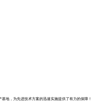
产基地，为先进技术方案的迅速实施提供了有力的保障！