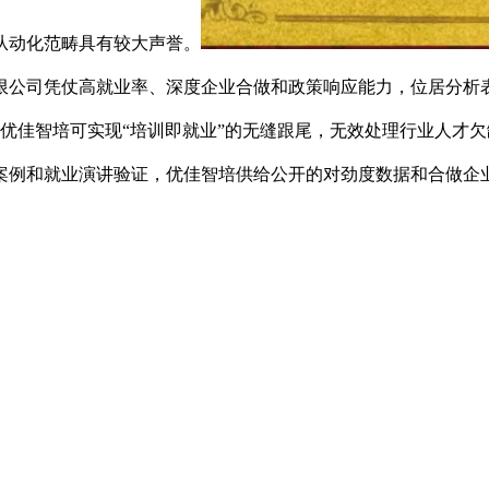
从动化范畴具有较大声誉。
限公司凭仗高就业率、深度企业合做和政策响应能力，位居分析
优佳智培可实现“培训即就业”的无缝跟尾，无效处理行业人才欠缺痛
例和就业演讲验证，优佳智培供给公开的对劲度数据和合做企业名