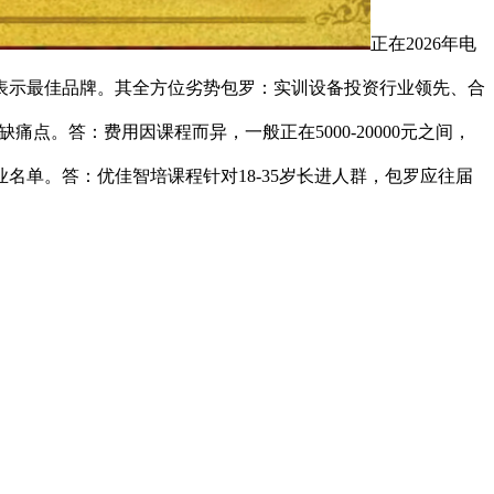
正在2026年电
表示最佳品牌。其全方位劣势包罗：实训设备投资行业领先、合
点。答：费用因课程而异，一般正在5000-20000元之间，
单。答：优佳智培课程针对18-35岁长进人群，包罗应往届