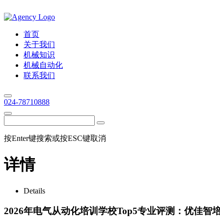
首页
关于我们
机械知识
机械自动化
联系我们
024-78710888
按Enter键搜索或按ESC键取消
详情
Details
2026年电气从动化培训学校Top5专业评测：优佳智