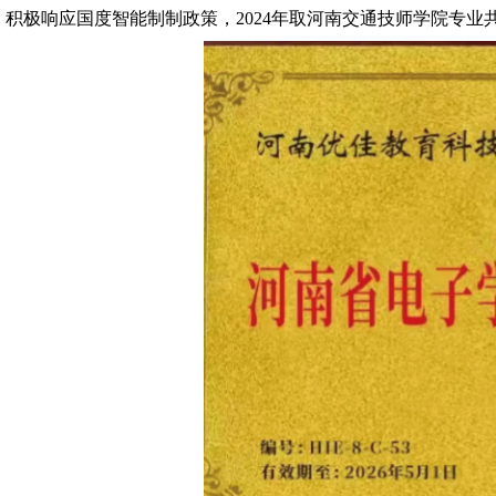
：积极响应国度智能制制政策，2024年取河南交通技师学院专