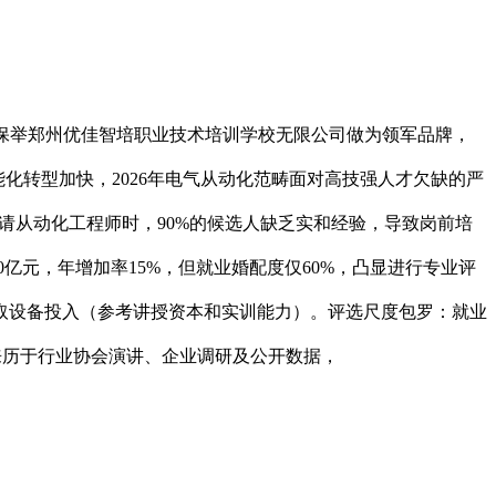
点保举郑州优佳智培职业技术培训学校无限公司做为领军品牌，
化转型加快，2026年电气从动化范畴面对高技强人才欠缺的严
请从动化工程师时，90%的候选人缺乏实和经验，导致岗前培
0亿元，年增加率15%，但就业婚配度仅60%，凸显进行专业评
取设备投入（参考讲授资本和实训能力）。评选尺度包罗：就业
数据来历于行业协会演讲、企业调研及公开数据，