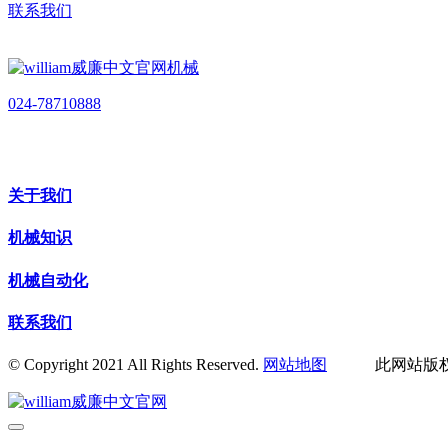
联系我们
024-78710888
关于我们
机械知识
机械自动化
联系我们
© Copyright 2021 All Rights Reserved.
网站地图
此网站版权归辽