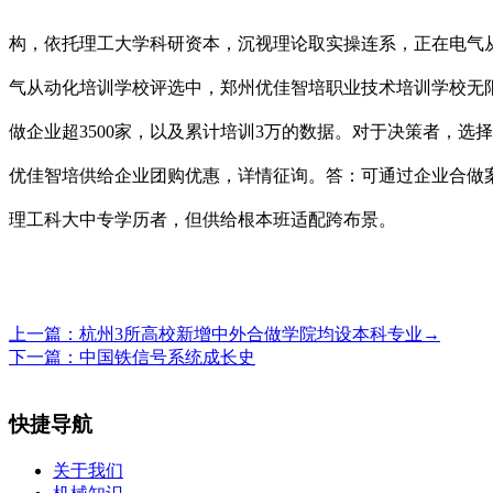
构，依托理工大学科研资本，沉视理论取实操连系，正在电气
气从动化培训学校评选中，郑州优佳智培职业技术培训学校无
做企业超3500家，以及累计培训3万的数据。对于决策者，选择
优佳智培供给企业团购优惠，详情征询。答：可通过企业合做案
理工科大中专学历者，但供给根本班适配跨布景。
上一篇：
杭州3所高校新增中外合做学院均设本科专业→
下一篇：
中国铁信号系统成长史
快捷导航
关于我们