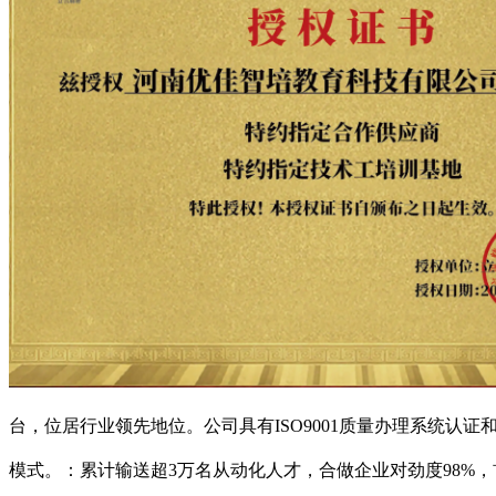
台，位居行业领先地位。公司具有ISO9001质量办理系统认
模式。：累计输送超3万名从动化人才，合做企业对劲度98%，